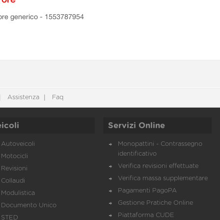
ore generico - 1553787954
Assistenza
Faq
icoli
Servizi Online
Autoveicoli
Monopattini - Contrassegno
identificativo
Motocicli
Verifica revisioni effettuate
Revisioni
Verifica massa supplementare
Collaudi
Pagamenti PagoPA
Modulistica
Gestione Pratiche Online
Documento Unico
Piattaforma CUDE
STED