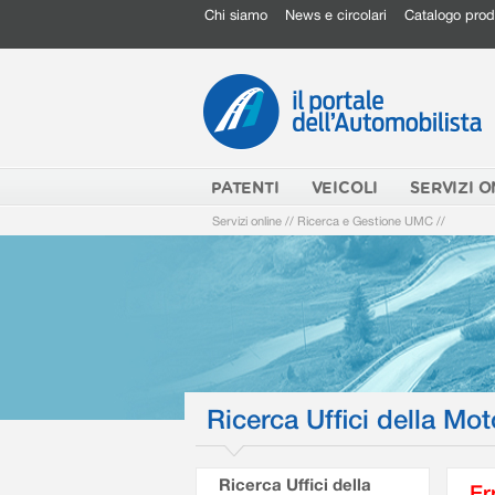
Chi siamo
News e circolari
Catalogo prod
PATENTI
VEICOLI
SERVIZI O
Servizi online
//
Ricerca e Gestione UMC
//
Ricerca Uffici della Mot
Ricerca Uffici della
Er