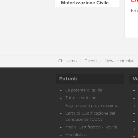
Motorizzazione Civile
Err
Chi siamo
Eventi
News e circolari
Patenti
Ve
La patente di guida
Tutte le pratiche
Foglio rosa e prove d’esame
Carta di Qualificazione del
Conducente (CQC)
Medici Certificatori - Novità
Modulistica