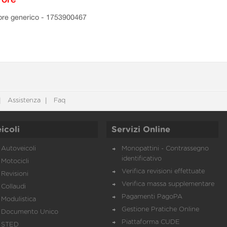
ore generico - 1753900467
Assistenza
Faq
icoli
Servizi Online
Autoveicoli
Monopattini - Contrassegno
identificativo
Motocicli
Verifica revisioni effettuate
Revisioni
Verifica massa supplementare
Collaudi
Pagamenti PagoPA
Modulistica
Gestione Pratiche Online
Documento Unico
Piattaforma CUDE
STED