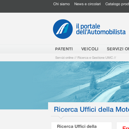
Chi siamo
News e circolari
Catalogo prod
PATENTI
VEICOLI
SERVIZI O
Servizi online
//
Ricerca e Gestione UMC
//
Ricerca Uffici della Mot
Ricerca Uffici della
Er