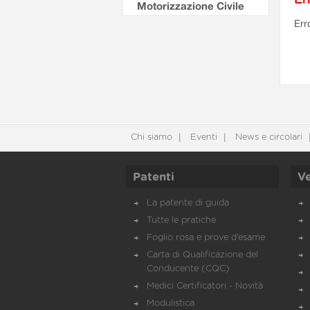
Motorizzazione Civile
Err
Chi siamo
Eventi
News e circolari
Patenti
Ve
La patente di guida
Tutte le pratiche
Foglio rosa e prove d’esame
Carta di Qualificazione del
Conducente (CQC)
Medici Certificatori - Novità
Modulistica