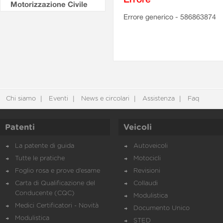
Motorizzazione Civile
Errore generico - 586863874
Chi siamo
Eventi
News e circolari
Assistenza
Faq
Patenti
Veicoli
La patente di guida
Autoveicoli
Tutte le pratiche
Motocicli
Foglio rosa e prove d’esame
Revisioni
Carta di Qualificazione del
Collaudi
Conducente (CQC)
Modulistica
Medici Certificatori - Novità
Documento Unico
Modulistica
STED