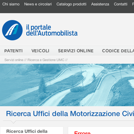
Chi siamo
News e circolari
Catalogo prodotti
Assistenza
Contatti
PATENTI
VEICOLI
SERVIZI ONLINE
CODICE DELL
Servizi online
//
Ricerca e Gestione UMC
//
Ricerca Uffici della Motorizzazione Civi
Ricerca Uffici della
Errore