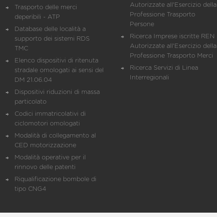
Autorizzate all'Esercizio della
Trasporto delle merci
Professione Trasporto
deperibili - ATP
Persone
Database delle località a
Ricerca Imprese iscritte REN 
supporto dei sistemi RDS
Autorizzate all'Esercizio della
TMC
Professione Trasporto Merci
Elenco dispositivi di ritenuta
Ricerca Servizi di Linea
stradale omologati ai sensi del
Interregionali
DM 21.06.04
Dispositivi riduzioni di massa
particolato
Codici immatricolativi di
ciclomotori omologati
Modalità di collegamento al
CED motorizzazione
Modalità operative per il
rinnovo delle patenti
Riqualificazione bombole di
tipo CNG4