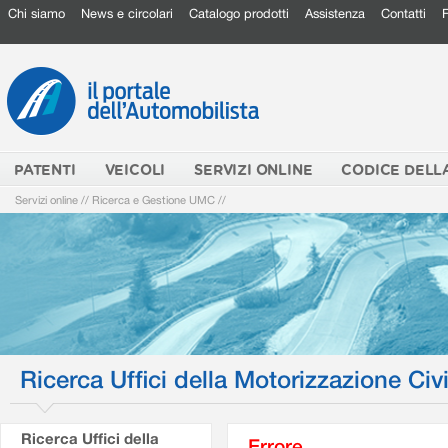
Chi siamo
News e circolari
Catalogo prodotti
Assistenza
Contatti
PATENTI
VEICOLI
SERVIZI ONLINE
CODICE DELL
Servizi online
//
Ricerca e Gestione UMC
//
Ricerca Uffici della Motorizzazione Civi
Ricerca Uffici della
Errore