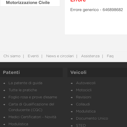
Motorizzazione Civile
Errore generico - 646898682
Chi siamo
Eventi
News e circolari
Assistenza
Faq
Patenti
Veicoli
La patente di guida
Autoveicoli
Tutte le pratiche
Motocicli
Foglio rosa e prove d’esame
Revisioni
Carta di Qualificazione del
Collaudi
Conducente (CQC)
Modulistica
Medici Certificatori - Novità
Documento Unico
Modulistica
STED