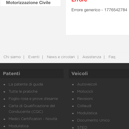
Motorizzazione Civile
Errore generico - 1776542784
Chi siamo
Eventi
News e circolari
Assistenza
Faq
Patenti
Veicoli
La patente di guida
Autoveicoli
Tutte le pratiche
Motocicli
Foglio rosa e prove d’esame
Revisioni
Carta di Qualificazione del
Collaudi
Conducente (CQC)
Modulistica
Medici Certificatori - Novità
Documento Unico
Modulistica
STED