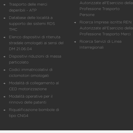
Autorizzate all'Esercizio della
Trasporto delle merci
Professione Trasporto
deperibili - ATP
Persone
Database delle località a
Ricerca Imprese iscritte REN 
supporto dei sistemi RDS
Autorizzate all'Esercizio della
TMC
Professione Trasporto Merci
Elenco dispositivi di ritenuta
Ricerca Servizi di Linea
stradale omologati ai sensi del
Interregionali
DM 21.06.04
Dispositivi riduzioni di massa
particolato
Codici immatricolativi di
ciclomotori omologati
Modalità di collegamento al
CED motorizzazione
Modalità operative per il
rinnovo delle patenti
Riqualificazione bombole di
tipo CNG4