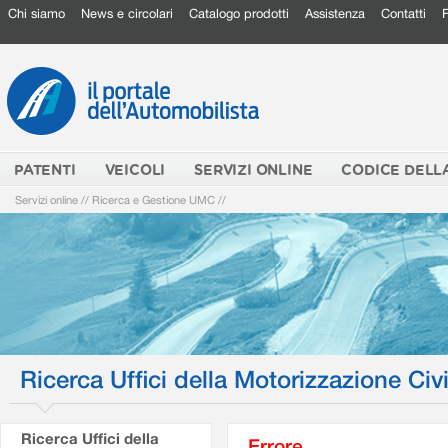
Chi siamo
News e circolari
Catalogo prodotti
Assistenza
Contatti
PATENTI
VEICOLI
SERVIZI ONLINE
CODICE DELL
Servizi online
//
Ricerca e Gestione UMC
//
Ricerca Uffici della Motorizzazione Civi
Ricerca Uffici della
Errore