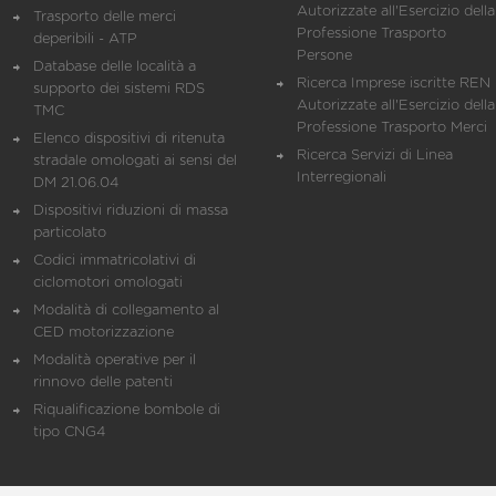
Autorizzate all'Esercizio della
Trasporto delle merci
Professione Trasporto
deperibili - ATP
Persone
Database delle località a
Ricerca Imprese iscritte REN 
supporto dei sistemi RDS
Autorizzate all'Esercizio della
TMC
Professione Trasporto Merci
Elenco dispositivi di ritenuta
Ricerca Servizi di Linea
stradale omologati ai sensi del
Interregionali
DM 21.06.04
Dispositivi riduzioni di massa
particolato
Codici immatricolativi di
ciclomotori omologati
Modalità di collegamento al
CED motorizzazione
Modalità operative per il
rinnovo delle patenti
Riqualificazione bombole di
tipo CNG4