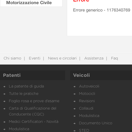
Motorizzazione Civile
Errore generico - 1176340769
Chi siamo
Eventi
News e circolari
Assistenza
Faq
Patenti
Veicoli
La patente di guida
Autoveicoli
Tutte le pratiche
Motocicli
Foglio rosa e prove d’esame
Revisioni
Carta di Qualificazione del
Collaudi
Conducente (CQC)
Modulistica
Medici Certificatori - Novità
Documento Unico
Modulistica
STED