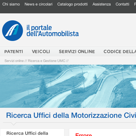
Chi siamo
News e circolari
Catalogo prodotti
Assistenza
Contatti
PATENTI
VEICOLI
SERVIZI ONLINE
CODICE DELL
Servizi online
//
Ricerca e Gestione UMC
//
Ricerca Uffici della Motorizzazione Civi
Ricerca Uffici della
Errore