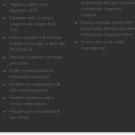
Autorizzate all'Esercizio della
Trasporto delle merci
Professione Trasporto
deperibili - ATP
Persone
Database delle località a
Ricerca Imprese iscritte REN 
supporto dei sistemi RDS
Autorizzate all'Esercizio della
TMC
Professione Trasporto Merci
Elenco dispositivi di ritenuta
Ricerca Servizi di Linea
stradale omologati ai sensi del
Interregionali
DM 21.06.04
Dispositivi riduzioni di massa
particolato
Codici immatricolativi di
ciclomotori omologati
Modalità di collegamento al
CED motorizzazione
Modalità operative per il
rinnovo delle patenti
Riqualificazione bombole di
tipo CNG4