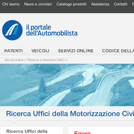
Chi siamo
News e circolari
Catalogo prodotti
Assistenza
Contatti
PATENTI
VEICOLI
SERVIZI ONLINE
CODICE DELL
Servizi online
//
Ricerca e Gestione UMC
//
Ricerca Uffici della Motorizzazione Civi
Ricerca Uffici della
Errore