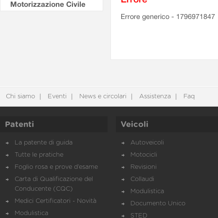
Motorizzazione Civile
Errore generico - 1796971847
Chi siamo
Eventi
News e circolari
Assistenza
Faq
Patenti
Veicoli
La patente di guida
Autoveicoli
Tutte le pratiche
Motocicli
Foglio rosa e prove d’esame
Revisioni
Carta di Qualificazione del
Collaudi
Conducente (CQC)
Modulistica
Medici Certificatori - Novità
Documento Unico
Modulistica
STED