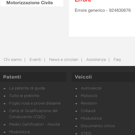
Motorizzazione Civile
Errore generico - 924830676
Chi siamo
Eventi
News e circolari
Assistenza
Faq
Patenti
Veicoli
La patente di guida
Autoveicoli
Tutte le pratiche
Motocicli
Foglio rosa e prove d’esame
Revisioni
Carta di Qualificazione del
Collaudi
Conducente (CQC)
Modulistica
Medici Certificatori - Novità
Documento Unico
Modulistica
STED