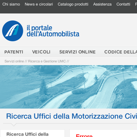
Chi siamo
News e circolari
Catalogo prodotti
Assistenza
Contatti
PATENTI
VEICOLI
SERVIZI ONLINE
CODICE DELL
Servizi online
//
Ricerca e Gestione UMC
//
Ricerca Uffici della Motorizzazione Civi
Ricerca Uffici della
Errore