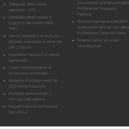
Autorizzate all'Esercizio della
Trasporto delle merci
Professione Trasporto
deperibili - ATP
Persone
Database delle località a
Ricerca Imprese iscritte REN 
supporto dei sistemi RDS
Autorizzate all'Esercizio della
TMC
Professione Trasporto Merci
Elenco dispositivi di ritenuta
Ricerca Servizi di Linea
stradale omologati ai sensi del
Interregionali
DM 21.06.04
Dispositivi riduzioni di massa
particolato
Codici immatricolativi di
ciclomotori omologati
Modalità di collegamento al
CED motorizzazione
Modalità operative per il
rinnovo delle patenti
Riqualificazione bombole di
tipo CNG4