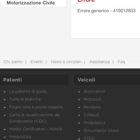
Motorizzazione Civile
Errore generico - 419012833
Chi siamo
Eventi
News e circolari
Assistenza
Faq
Patenti
Veicoli
La patente di guida
Autoveicoli
Tutte le pratiche
Motocicli
Foglio rosa e prove d’esame
Revisioni
Carta di Qualificazione del
Collaudi
Conducente (CQC)
Modulistica
Medici Certificatori - Novità
Documento Unico
Modulistica
STED