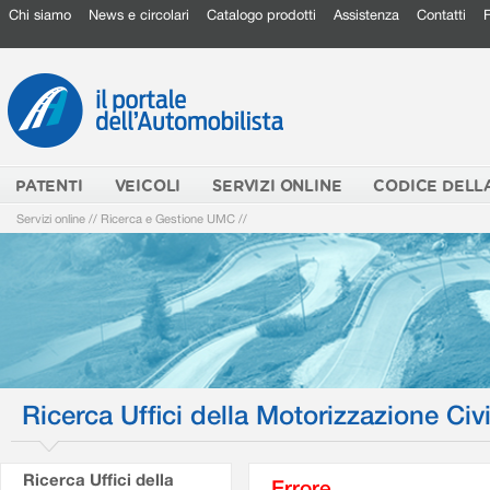
Chi siamo
News e circolari
Catalogo prodotti
Assistenza
Contatti
PATENTI
VEICOLI
SERVIZI ONLINE
CODICE DELL
Servizi online
//
Ricerca e Gestione UMC
//
Ricerca Uffici della Motorizzazione Civi
Ricerca Uffici della
Errore