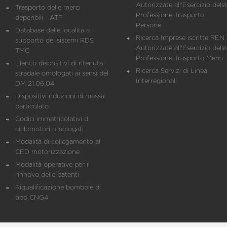
Autorizzate all'Esercizio della
Trasporto delle merci
Professione Trasporto
deperibili - ATP
Persone
Database delle località a
Ricerca Imprese iscritte REN 
supporto dei sistemi RDS
Autorizzate all'Esercizio della
TMC
Professione Trasporto Merci
Elenco dispositivi di ritenuta
Ricerca Servizi di Linea
stradale omologati ai sensi del
Interregionali
DM 21.06.04
Dispositivi riduzioni di massa
particolato
Codici immatricolativi di
ciclomotori omologati
Modalità di collegamento al
CED motorizzazione
Modalità operative per il
rinnovo delle patenti
Riqualificazione bombole di
tipo CNG4