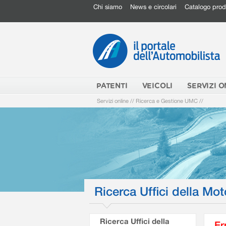
Chi siamo
News e circolari
Catalogo prod
PATENTI
VEICOLI
SERVIZI O
Servizi online
//
Ricerca e Gestione UMC
//
Ricerca Uffici della Mot
Ricerca Uffici della
Er