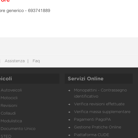
ore generico - 693741889
Assistenza
Faq
icoli
Servizi Online
Autoveicoli
Monopattini - Contrassegno
identificativo
Motocicli
Verifica revisioni effettuate
Revisioni
Verifica massa supplementare
Collaudi
Pagamenti PagoPA
Modulistica
Gestione Pratiche Online
Documento Unico
Piattaforma CUDE
STED