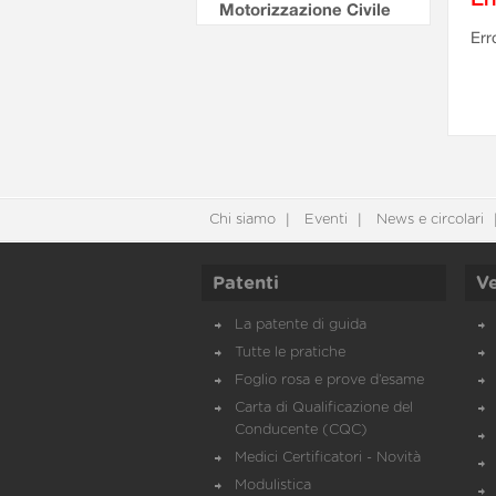
Motorizzazione Civile
Err
Chi siamo
Eventi
News e circolari
Patenti
Ve
La patente di guida
Tutte le pratiche
Foglio rosa e prove d’esame
Carta di Qualificazione del
Conducente (CQC)
Medici Certificatori - Novità
Modulistica