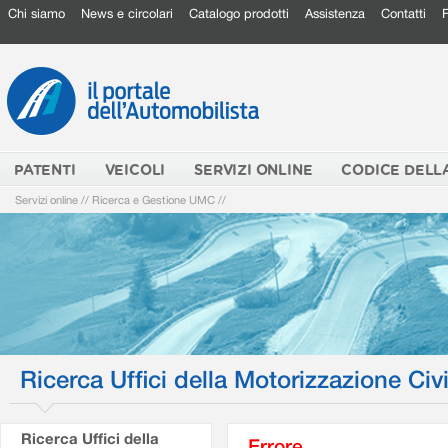
Chi siamo
News e circolari
Catalogo prodotti
Assistenza
Contatti
PATENTI
VEICOLI
SERVIZI ONLINE
CODICE DELL
Servizi online
//
Ricerca e Gestione UMC
//
Ricerca Uffici della Motorizzazione Civi
Ricerca Uffici della
Errore