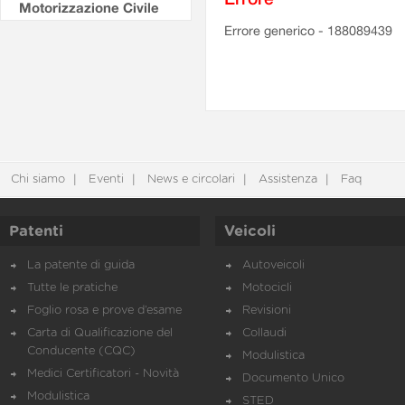
Motorizzazione Civile
Errore generico - 188089439
Chi siamo
Eventi
News e circolari
Assistenza
Faq
Patenti
Veicoli
La patente di guida
Autoveicoli
Tutte le pratiche
Motocicli
Foglio rosa e prove d’esame
Revisioni
Carta di Qualificazione del
Collaudi
Conducente (CQC)
Modulistica
Medici Certificatori - Novità
Documento Unico
Modulistica
STED