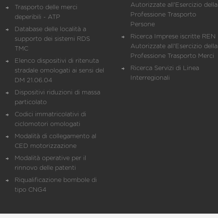
Autorizzate all'Esercizio della
Trasporto delle merci
Professione Trasporto
deperibili - ATP
Persone
Database delle località a
Ricerca Imprese iscritte REN 
supporto dei sistemi RDS
Autorizzate all'Esercizio della
TMC
Professione Trasporto Merci
Elenco dispositivi di ritenuta
Ricerca Servizi di Linea
stradale omologati ai sensi del
Interregionali
DM 21.06.04
Dispositivi riduzioni di massa
particolato
Codici immatricolativi di
ciclomotori omologati
Modalità di collegamento al
CED motorizzazione
Modalità operative per il
rinnovo delle patenti
Riqualificazione bombole di
tipo CNG4