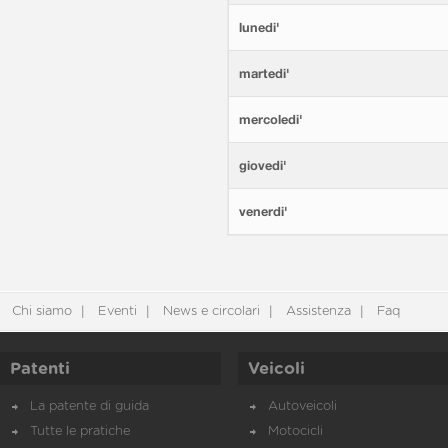
lunedi'
martedi'
mercoledi'
giovedi'
venerdi'
Chi siamo
Eventi
News e circolari
Assistenza
Faq
Patenti
Veicoli
La patente di guida
Autoveicoli
Tutte le pratiche
Motocicli