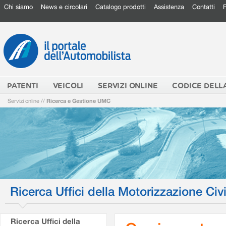
Chi siamo
News e circolari
Catalogo prodotti
Assistenza
Contatti
PATENTI
VEICOLI
SERVIZI ONLINE
CODICE DELL
Servizi online
//
Ricerca e Gestione UMC
Ricerca Uffici della Motorizzazione Civi
Ricerca Uffici della