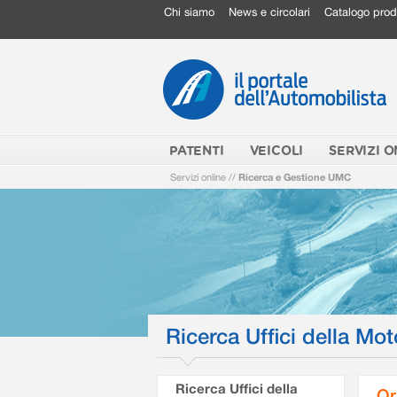
Chi siamo
News e circolari
Catalogo prod
PATENTI
VEICOLI
SERVIZI O
Servizi online
//
Ricerca e Gestione UMC
Ricerca Uffici della Mot
Ricerca Uffici della
Or