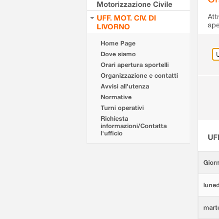
Motorizzazione Civile
Att
UFF. MOT. CIV. DI
ape
LIVORNO
Home Page
Dove siamo
Orari apertura sportelli
Organizzazione e contatti
Avvisi all'utenza
Normative
Turni operativi
Richiesta
informazioni/Contatta
l'ufficio
UF
Giorn
luned
marte