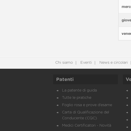
merco
giove
vener
Chi siamo
Eventi
News e circolari
Patenti
Ve
La patente di guida
Tutte le pratiche
Foglio rosa e prove d’esame
Carta di Qualificazione del
Conducente (CQC)
Medici Certificatori - Novità