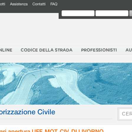
otti
Assistenza
Contatti
FAQ
NLINE
CODICE DELLA STRADA
PROFESSIONISTI
AU
orizzazione Civile
ari apertura UFF. MOT. CIV. DI LIVORNO