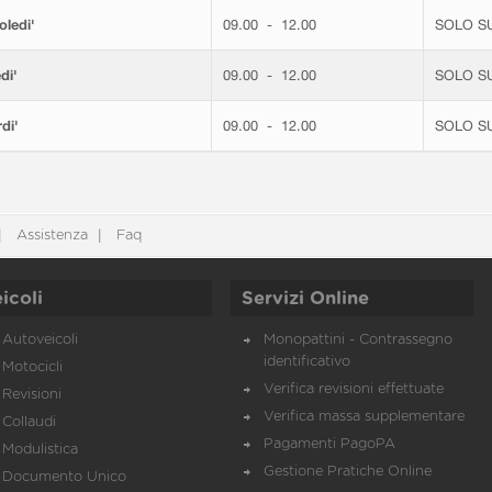
ledi'
09.00 - 12.00
SOLO S
di'
09.00 - 12.00
SOLO S
di'
09.00 - 12.00
SOLO S
Assistenza
Faq
icoli
Servizi Online
Autoveicoli
Monopattini - Contrassegno
identificativo
Motocicli
Verifica revisioni effettuate
Revisioni
Verifica massa supplementare
Collaudi
Pagamenti PagoPA
Modulistica
Gestione Pratiche Online
Documento Unico