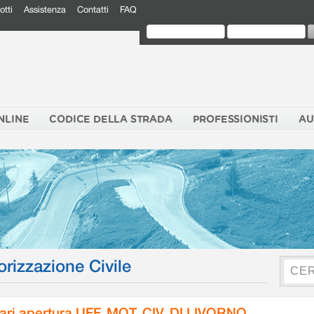
otti
Assistenza
Contatti
FAQ
NLINE
CODICE DELLA STRADA
PROFESSIONISTI
AU
orizzazione Civile
ari apertura UFF. MOT. CIV. DI LIVORNO