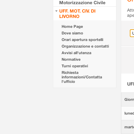
Motorizzazione Civile
Att
UFF. MOT. CIV. DI
ape
LIVORNO
Home Page
Dove siamo
Orari apertura sportelli
Organizzazione e contatti
Avvisi all'utenza
Normative
Turni operativi
Richiesta
informazioni/Contatta
l'ufficio
UF
Giorn
luned
marte