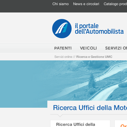
Chi siamo
News e circolari
Catalogo prod
PATENTI
VEICOLI
SERVIZI O
Servizi online
//
Ricerca e Gestione UMC
Ricerca Uffici della Mot
Ricerca Uffici della
Or