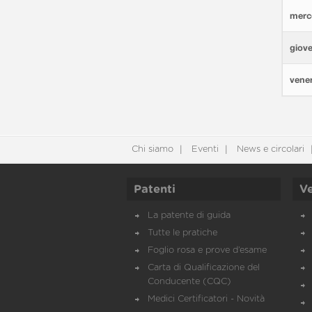
merco
giove
vener
Chi siamo
Eventi
News e circolari
Patenti
Ve
La patente di guida
Tutte le pratiche
Foglio rosa e prove d’esame
Carta di Qualificazione del
Conducente (CQC)
Medici Certificatori - Novità