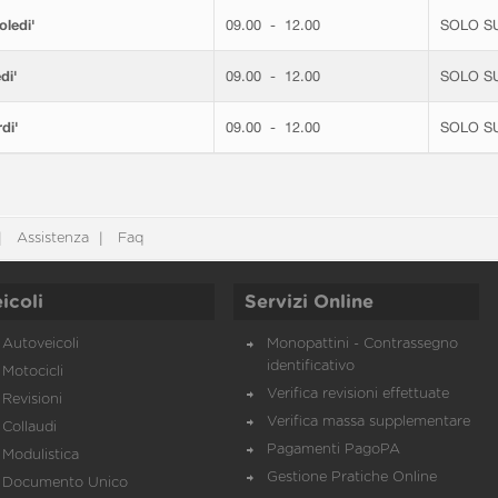
ledi'
09.00 - 12.00
SOLO S
di'
09.00 - 12.00
SOLO S
di'
09.00 - 12.00
SOLO S
Assistenza
Faq
icoli
Servizi Online
Autoveicoli
Monopattini - Contrassegno
identificativo
Motocicli
Verifica revisioni effettuate
Revisioni
Verifica massa supplementare
Collaudi
Pagamenti PagoPA
Modulistica
Gestione Pratiche Online
Documento Unico