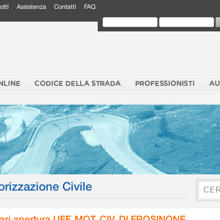
otti
Assistenza
Contatti
FAQ
NLINE
CODICE DELLA STRADA
PROFESSIONISTI
AU
orizzazione Civile
ari apertura UFF. MOT. CIV. DI FROSINONE