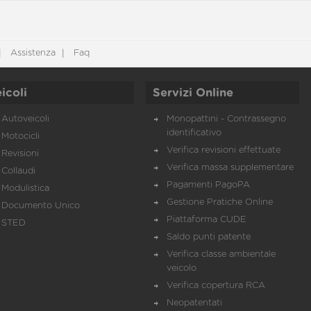
Assistenza
Faq
icoli
Servizi Online
Autoveicoli
Monopattini - Contrassegno
identificativo
Motocicli
Verifica revisioni effettuate
Revisioni
Verifica massa supplementare
Collaudi
Pagamenti PagoPA
Modulistica
Gestione Pratiche Online
Documento Unico
Piattaforma CUDE
STED
Saldo punti patente
Verifica classe ambientale
veicolo
Verifica copertura RCA
Neopatentati