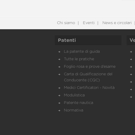
Chi siamo
Eventi
News e circolari
Patenti
Ve
La patente di guida
Tutte le pratiche
Foglio rosa e prove d’esame
Carta di Qualificazione del
Conducente (CQC)
Medici Certificatori - Novità
Modulistica
Patente nautica
Normativa