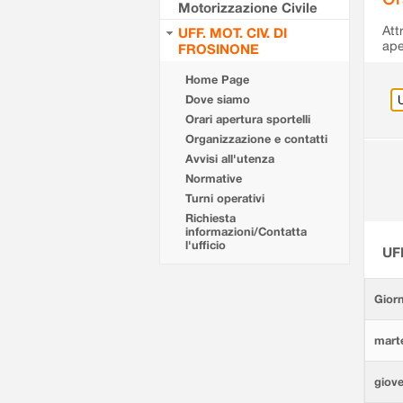
Motorizzazione Civile
Att
UFF. MOT. CIV. DI
ape
FROSINONE
Home Page
Dove siamo
Orari apertura sportelli
Organizzazione e contatti
Avvisi all'utenza
Normative
Turni operativi
Richiesta
informazioni/Contatta
l'ufficio
UF
Giorn
marte
giove