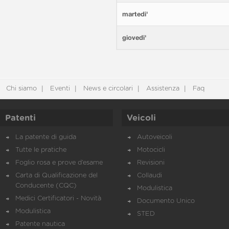
martedi'
giovedi'
Chi siamo
Eventi
News e circolari
Assistenza
Faq
Patenti
Veicoli
La patente di guida
Autoveicoli
Tutte le pratiche
Motocicli
Foglio rosa e prove d’esame
Revisioni
Carta di Qualificazione del
Collaudi
Conducente (CQC)
Modulistica
Medici Certificatori - Novità
Documento Unico
Modulistica
STED
Patente nautica