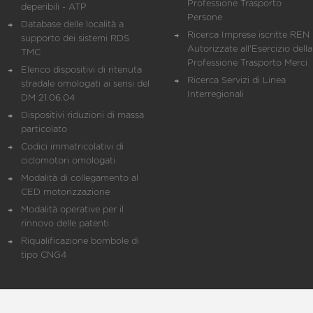
Professione Trasporto
deperibili - ATP
Persone
Database delle località a
Ricerca Imprese iscritte REN 
supporto dei sistemi RDS
Autorizzate all'Esercizio della
TMC
Professione Trasporto Merci
Elenco dispositivi di ritenuta
Ricerca Servizi di Linea
stradale omologati ai sensi del
Interregionali
DM 21.06.04
Dispositivi riduzioni di massa
particolato
Codici immatricolativi di
ciclomotori omologati
Modalità di collegamento al
CED motorizzazione
Modalità operative per il
rinnovo delle patenti
Riqualificazione bombole di
tipo CNG4