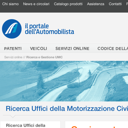
Chi siamo
News e circolari
Catalogo prodotti
Assistenza
Contatti
PATENTI
VEICOLI
SERVIZI ONLINE
CODICE DELL
Servizi online
//
Ricerca e Gestione UMC
Ricerca Uffici della Motorizzazione Civi
Ricerca Uffici della