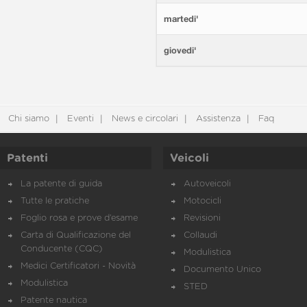
martedi'
giovedi'
Chi siamo
Eventi
News e circolari
Assistenza
Faq
Patenti
Veicoli
La patente di guida
Autoveicoli
Tutte le pratiche
Motocicli
Foglio rosa e prove d’esame
Revisioni
Carta di Qualificazione del
Collaudi
Conducente (CQC)
Modulistica
Medici Certificatori - Novità
Documento Unico
Modulistica
STED
Patente nautica