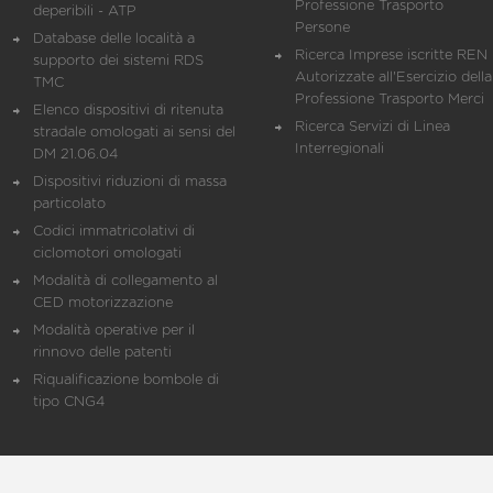
Professione Trasporto
deperibili - ATP
Persone
Database delle località a
Ricerca Imprese iscritte REN 
supporto dei sistemi RDS
Autorizzate all'Esercizio della
TMC
Professione Trasporto Merci
Elenco dispositivi di ritenuta
Ricerca Servizi di Linea
stradale omologati ai sensi del
Interregionali
DM 21.06.04
Dispositivi riduzioni di massa
particolato
Codici immatricolativi di
ciclomotori omologati
Modalità di collegamento al
CED motorizzazione
Modalità operative per il
rinnovo delle patenti
Riqualificazione bombole di
tipo CNG4