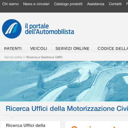
Chi siamo
News e circolari
Catalogo prodotti
Assistenza
Contatti
PATENTI
VEICOLI
SERVIZI ONLINE
CODICE DELL
Servizi online
//
Ricerca e Gestione UMC
Ricerca Uffici della Motorizzazione Civi
Ricerca Uffici della