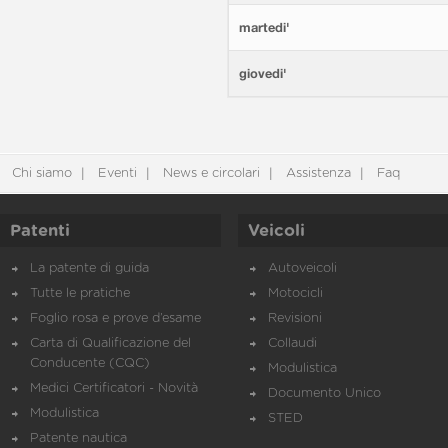
martedi'
giovedi'
Chi siamo
Eventi
News e circolari
Assistenza
Faq
Patenti
Veicoli
La patente di guida
Autoveicoli
Tutte le pratiche
Motocicli
Foglio rosa e prove d’esame
Revisioni
Carta di Qualificazione del
Collaudi
Conducente (CQC)
Modulistica
Medici Certificatori - Novità
Documento Unico
Modulistica
STED
Patente nautica