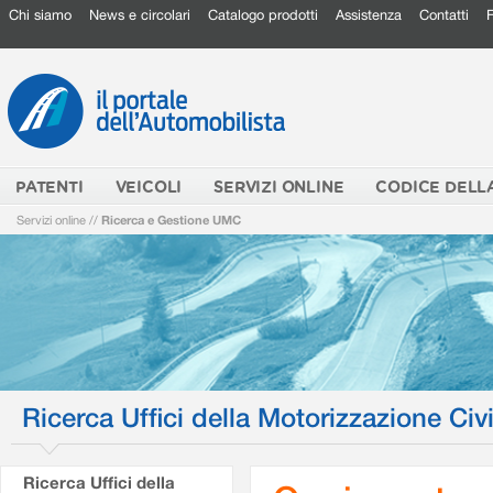
Chi siamo
News e circolari
Catalogo prodotti
Assistenza
Contatti
PATENTI
VEICOLI
SERVIZI ONLINE
CODICE DELL
Servizi online
//
Ricerca e Gestione UMC
Ricerca Uffici della Motorizzazione Civi
Ricerca Uffici della