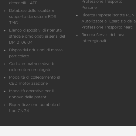
Professione Trasporto
deperibili - ATP
Persone
Database delle località a
Ricerca Imprese iscritte REN 
supporto dei sistemi RDS
Autorizzate all'Esercizio della
TMC
Professione Trasporto Merci
Elenco dispositivi di ritenuta
Ricerca Servizi di Linea
stradale omologati ai sensi del
Interregionali
DM 21.06.04
Dispositivi riduzioni di massa
particolato
Codici immatricolativi di
ciclomotori omologati
Modalità di collegamento al
CED motorizzazione
Modalità operative per il
rinnovo delle patenti
Riqualificazione bombole di
tipo CNG4