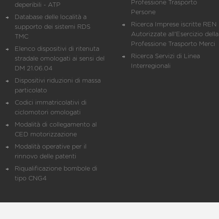
Professione Trasporto
deperibili - ATP
Persone
Database delle località a
Ricerca Imprese iscritte REN 
supporto dei sistemi RDS
Autorizzate all'Esercizio della
TMC
Professione Trasporto Merci
Elenco dispositivi di ritenuta
Ricerca Servizi di Linea
stradale omologati ai sensi del
Interregionali
DM 21.06.04
Dispositivi riduzioni di massa
particolato
Codici immatricolativi di
ciclomotori omologati
Modalità di collegamento al
CED motorizzazione
Modalità operative per il
rinnovo delle patenti
Riqualificazione bombole di
tipo CNG4