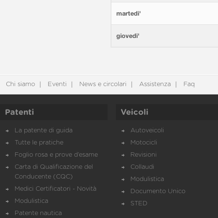
martedi'
giovedi'
Chi siamo
Eventi
News e circolari
Assistenza
Faq
Patenti
Veicoli
La patente di guida
Autoveicoli
Tutte le pratiche
Motocicli
Foglio rosa e prove d’esame
Revisioni
Carta di Qualificazione del
Collaudi
Conducente (CQC)
Modulistica
Medici Certificatori - Novità
Documento Unico
Modulistica
STED
Patente nautica