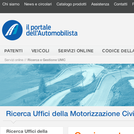
Chi siamo
News e circolari
Catalogo prodotti
Assistenza
Contatti
PATENTI
VEICOLI
SERVIZI ONLINE
CODICE DELL
Servizi online
//
Ricerca e Gestione UMC
Ricerca Uffici della Motorizzazione Civi
Ricerca Uffici della