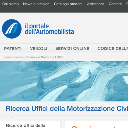
Chi siamo
News e circolari
Catalogo prodotti
Assistenza
Contatti
PATENTI
VEICOLI
SERVIZI ONLINE
CODICE DELL
Servizi online
//
Ricerca e Gestione UMC
Ricerca Uffici della Motorizzazione Civi
Ricerca Uffici della