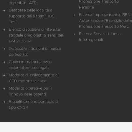
Professione Trasporto
deperibili - ATP
Persone
Database delle località a
Ricerca Imprese iscritte REN 
supporto dei sistemi RDS
Autorizzate all'Esercizio della
TMC
Professione Trasporto Merci
Elenco dispositivi di ritenuta
Ricerca Servizi di Linea
stradale omologati ai sensi del
Interregionali
DM 21.06.04
Dispositivi riduzioni di massa
particolato
Codici immatricolativi di
ciclomotori omologati
Modalità di collegamento al
CED motorizzazione
Modalità operative per il
rinnovo delle patenti
Riqualificazione bombole di
tipo CNG4