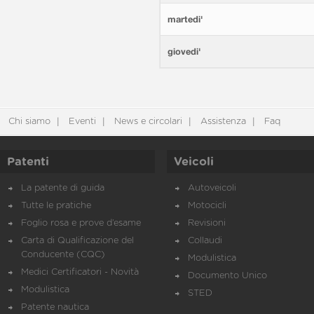
martedi'
giovedi'
Chi siamo
Eventi
News e circolari
Assistenza
Faq
Patenti
Veicoli
La patente di guida
Autoveicoli
Tutte le pratiche
Motocicli
Foglio rosa e prove d’esame
Revisioni
Carta di Qualificazione del
Collaudi
Conducente (CQC)
Modulistica
Medici Certificatori - Novità
Documento Unico
Modulistica
STED
Patente nautica