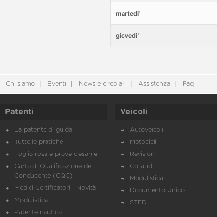
martedi'
giovedi'
Chi siamo
Eventi
News e circolari
Assistenza
Faq
Patenti
Veicoli
La patente di guida
Autoveicoli
Tutte le pratiche
Motocicli
Foglio rosa e prove d’esame
Revisioni
Carta di Qualificazione del
Collaudi
Conducente (CQC)
Modulistica
Medici Certificatori - Novità
Documento Unico
Modulistica
STED
Patente nautica