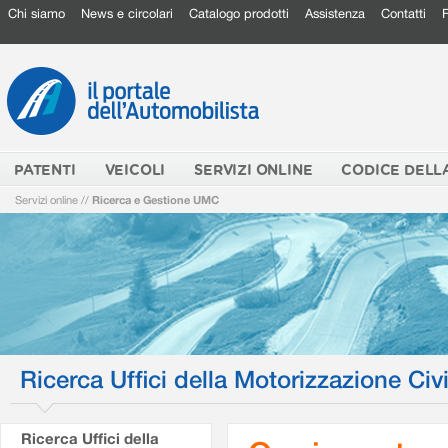
Chi siamo
News e circolari
Catalogo prodotti
Assistenza
Contatti
PATENTI
VEICOLI
SERVIZI ONLINE
CODICE DELL
Servizi online
//
Ricerca e Gestione UMC
Ricerca Uffici della Motorizzazione Civi
Ricerca Uffici della