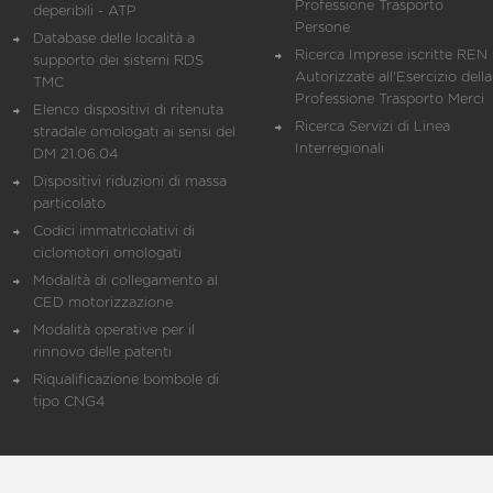
Professione Trasporto
deperibili - ATP
Persone
Database delle località a
Ricerca Imprese iscritte REN 
supporto dei sistemi RDS
Autorizzate all'Esercizio della
TMC
Professione Trasporto Merci
Elenco dispositivi di ritenuta
Ricerca Servizi di Linea
stradale omologati ai sensi del
Interregionali
DM 21.06.04
Dispositivi riduzioni di massa
particolato
Codici immatricolativi di
ciclomotori omologati
Modalità di collegamento al
CED motorizzazione
Modalità operative per il
rinnovo delle patenti
Riqualificazione bombole di
tipo CNG4