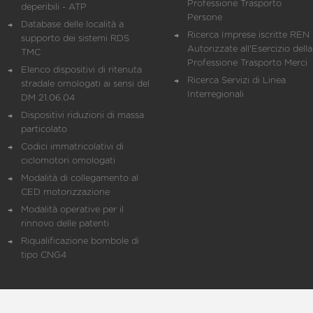
Professione Trasporto
deperibili - ATP
Persone
Database delle località a
Ricerca Imprese iscritte REN 
supporto dei sistemi RDS
Autorizzate all'Esercizio della
TMC
Professione Trasporto Merci
Elenco dispositivi di ritenuta
Ricerca Servizi di Linea
stradale omologati ai sensi del
Interregionali
DM 21.06.04
Dispositivi riduzioni di massa
particolato
Codici immatricolativi di
ciclomotori omologati
Modalità di collegamento al
CED motorizzazione
Modalità operative per il
rinnovo delle patenti
Riqualificazione bombole di
tipo CNG4