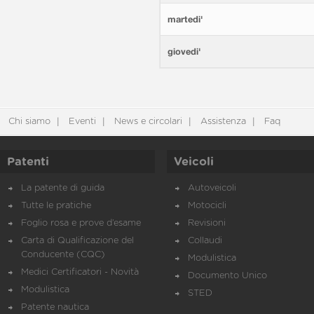
martedi'
giovedi'
Chi siamo
Eventi
News e circolari
Assistenza
Faq
Patenti
Veicoli
La patente di guida
Autoveicoli
Tutte le pratiche
Motocicli
Foglio rosa e prove d’esame
Revisioni
Carta di Qualificazione del
Collaudi
Conducente (CQC)
Modulistica
Medici Certificatori - Novità
Documento Unico
Modulistica
STED
Patente nautica