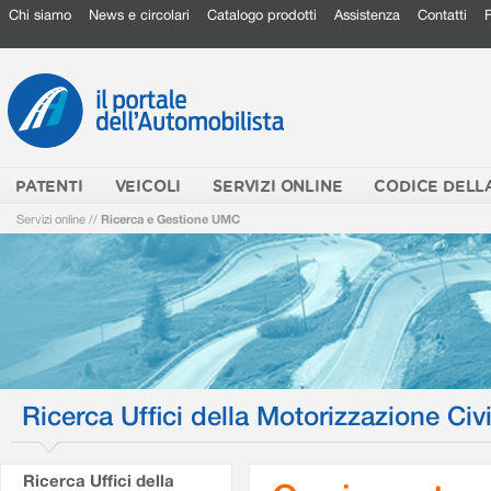
Chi siamo
News e circolari
Catalogo prodotti
Assistenza
Contatti
PATENTI
VEICOLI
SERVIZI ONLINE
CODICE DELL
Servizi online
//
Ricerca e Gestione UMC
Ricerca Uffici della Motorizzazione Civi
Ricerca Uffici della