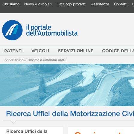
Chi siamo
News e circolari
Catalogo prodotti
Assistenza
Contatti
PATENTI
VEICOLI
SERVIZI ONLINE
CODICE DELL
Servizi online
//
Ricerca e Gestione UMC
Ricerca Uffici della Motorizzazione Civi
Ricerca Uffici della