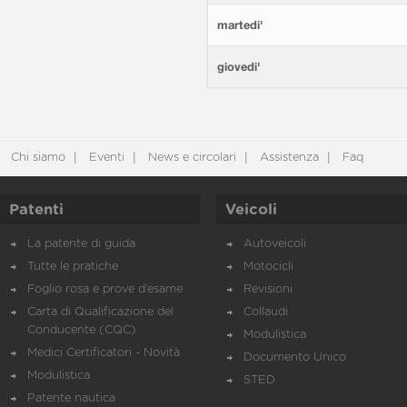
martedi'
giovedi'
Chi siamo
Eventi
News e circolari
Assistenza
Faq
Patenti
Veicoli
La patente di guida
Autoveicoli
Tutte le pratiche
Motocicli
Foglio rosa e prove d’esame
Revisioni
Carta di Qualificazione del
Collaudi
Conducente (CQC)
Modulistica
Medici Certificatori - Novità
Documento Unico
Modulistica
STED
Patente nautica