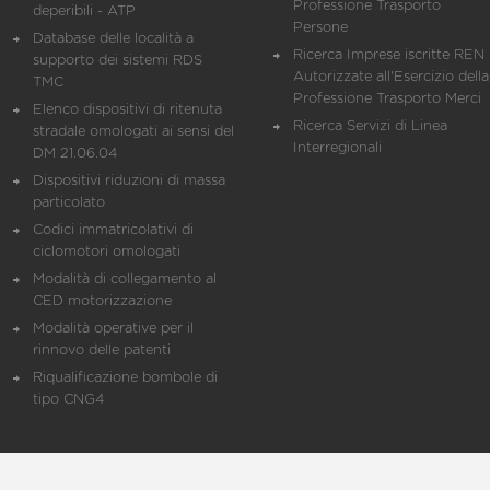
Professione Trasporto
deperibili - ATP
Persone
Database delle località a
Ricerca Imprese iscritte REN 
supporto dei sistemi RDS
Autorizzate all'Esercizio della
TMC
Professione Trasporto Merci
Elenco dispositivi di ritenuta
Ricerca Servizi di Linea
stradale omologati ai sensi del
Interregionali
DM 21.06.04
Dispositivi riduzioni di massa
particolato
Codici immatricolativi di
ciclomotori omologati
Modalità di collegamento al
CED motorizzazione
Modalità operative per il
rinnovo delle patenti
Riqualificazione bombole di
tipo CNG4