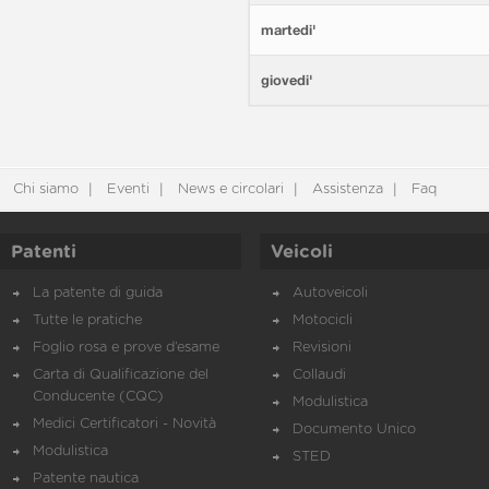
martedi'
giovedi'
Chi siamo
Eventi
News e circolari
Assistenza
Faq
Patenti
Veicoli
La patente di guida
Autoveicoli
Tutte le pratiche
Motocicli
Foglio rosa e prove d’esame
Revisioni
Carta di Qualificazione del
Collaudi
Conducente (CQC)
Modulistica
Medici Certificatori - Novità
Documento Unico
Modulistica
STED
Patente nautica