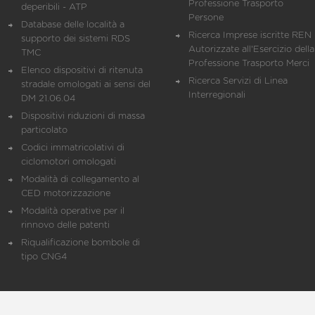
Professione Trasporto
deperibili - ATP
Persone
Database delle località a
Ricerca Imprese iscritte REN 
supporto dei sistemi RDS
Autorizzate all'Esercizio della
TMC
Professione Trasporto Merci
Elenco dispositivi di ritenuta
Ricerca Servizi di Linea
stradale omologati ai sensi del
Interregionali
DM 21.06.04
Dispositivi riduzioni di massa
particolato
Codici immatricolativi di
ciclomotori omologati
Modalità di collegamento al
CED motorizzazione
Modalità operative per il
rinnovo delle patenti
Riqualificazione bombole di
tipo CNG4