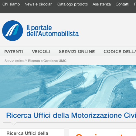
Chi siamo
News e circolari
Catalogo prodotti
Assistenza
Contatti
PATENTI
VEICOLI
SERVIZI ONLINE
CODICE DELL
Servizi online
//
Ricerca e Gestione UMC
Ricerca Uffici della Motorizzazione Civi
Ricerca Uffici della