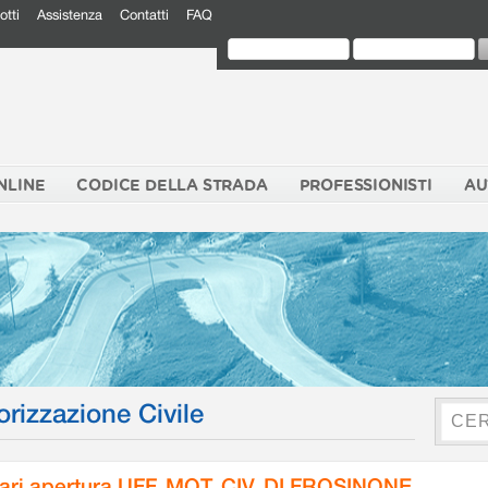
otti
Assistenza
Contatti
FAQ
NLINE
CODICE DELLA STRADA
PROFESSIONISTI
AU
orizzazione Civile
ari apertura UFF. MOT. CIV. DI FROSINONE