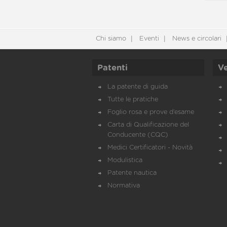
Chi siamo
Eventi
News e circolari
Patenti
Ve
La patente di guida
Tutte le pratiche
Foglio rosa e prove d’esame
Carta di Qualificazione del
Conducente (CQC)
Medici Certificatori - Novità
Modulistica
Patente nautica
Normativa