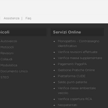
Assistenza
Faq
icoli
Servizi Online
Autoveicoli
Monopattini - Contrassegno
identificativo
Motocicli
Verifica revisioni effettuate
Revisioni
Verifica massa supplementare
Collaudi
Pagamenti PagoPA
Modulistica
Gestione Pratiche Online
Documento Unico
Piattaforma CUDE
STED
Saldo punti patente
Verifica classe ambientale
veicolo
Verifica copertura RCA
Neopatentati