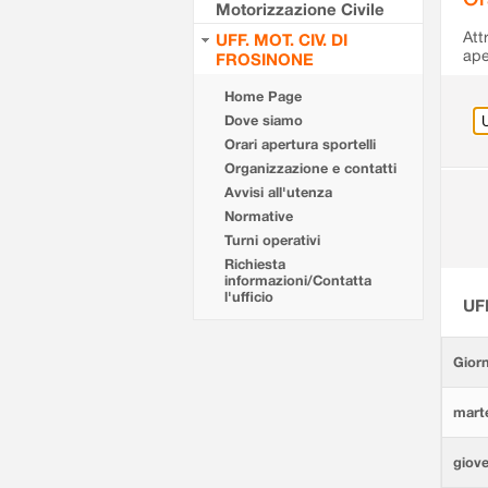
Motorizzazione Civile
Att
UFF. MOT. CIV. DI
ape
FROSINONE
Home Page
Dove siamo
Orari apertura sportelli
Organizzazione e contatti
Avvisi all'utenza
Normative
Turni operativi
Richiesta
informazioni/Contatta
l'ufficio
UF
Giorn
marte
giove