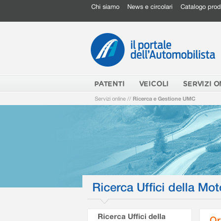
Chi siamo
News e circolari
Catalogo prod
PATENTI
VEICOLI
SERVIZI O
Servizi online
//
Ricerca e Gestione UMC
Ricerca Uffici della Mot
Ricerca Uffici della
Or