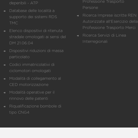
Professione Trasporto
deperibili - ATP
Persone
Database delle località a
Ricerca Imprese iscritte REN 
supporto dei sistemi RDS
Autorizzate all'Esercizio della
TMC
Professione Trasporto Merci
Elenco dispositivi di ritenuta
Ricerca Servizi di Linea
stradale omologati ai sensi del
Interregionali
DM 21.06.04
Dispositivi riduzioni di massa
particolato
Codici immatricolativi di
ciclomotori omologati
Modalità di collegamento al
CED motorizzazione
Modalità operative per il
rinnovo delle patenti
Riqualificazione bombole di
tipo CNG4