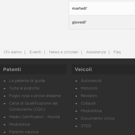
martedi'
giovedi'
Chi siamo
Eventi
News e circolari
Assistenza
Faq
Patenti
Veicoli
La patente di guida
Autoveicoli
Tutte le pratiche
Motocicli
Foglio rosa e prove d’esame
Revisioni
Carta di Qualificazione del
Collaudi
Conducente (CQC)
Modulistica
Medici Certificatori - Novità
Documento Unico
Modulistica
STED
Patente nautica