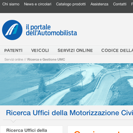
Chi siamo
News e circolari
Catalogo prodotti
Assistenza
Contatti
PATENTI
VEICOLI
SERVIZI ONLINE
CODICE DELL
Servizi online
//
Ricerca e Gestione UMC
Ricerca Uffici della Motorizzazione Civi
Ricerca Uffici della