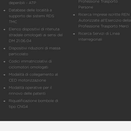
Professione Trasporto
deperibili - ATP
Persone
Database delle località a
Ricerca Imprese iscritte REN 
supporto dei sistemi RDS
Autorizzate all'Esercizio della
TMC
Professione Trasporto Merci
Elenco dispositivi di ritenuta
Ricerca Servizi di Linea
stradale omologati ai sensi del
Interregionali
DM 21.06.04
Dispositivi riduzioni di massa
particolato
Codici immatricolativi di
ciclomotori omologati
Modalità di collegamento al
CED motorizzazione
Modalità operative per il
rinnovo delle patenti
Riqualificazione bombole di
tipo CNG4