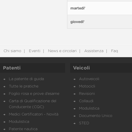
martedi'
giovedi'
Chi siamo
Eventi
News e circolari
Assistenza
Faq
Patenti
Veicoli
La patente di guida
Autoveicoli
Tutte le pratiche
Motocicli
Foglio rosa e prove d’esame
Revisioni
Carta di Qualificazione del
Collaudi
Conducente (CQC)
Modulistica
Medici Certificatori - Novità
Documento Unico
Modulistica
STED
Patente nautica