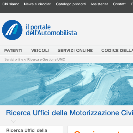
Chi siamo
News e circolari
Catalogo prodotti
Assistenza
Contatti
PATENTI
VEICOLI
SERVIZI ONLINE
CODICE DELL
Servizi online
//
Ricerca e Gestione UMC
Ricerca Uffici della Motorizzazione Civi
Ricerca Uffici della