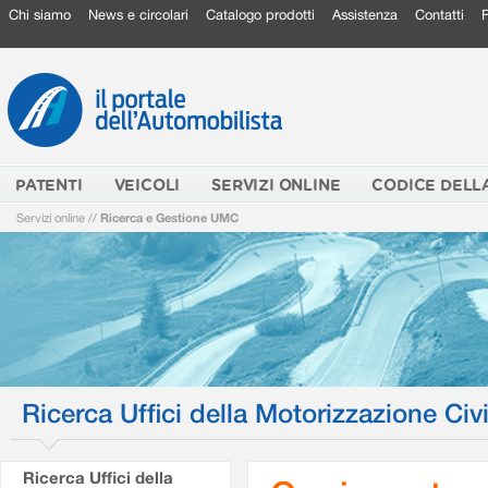
Chi siamo
News e circolari
Catalogo prodotti
Assistenza
Contatti
PATENTI
VEICOLI
SERVIZI ONLINE
CODICE DELL
Servizi online
//
Ricerca e Gestione UMC
Ricerca Uffici della Motorizzazione Civi
Ricerca Uffici della