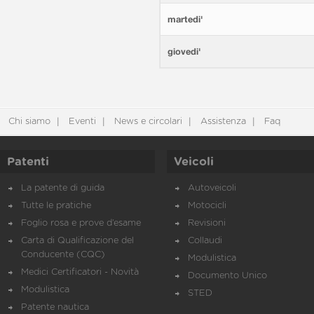
martedi'
giovedi'
Chi siamo
Eventi
News e circolari
Assistenza
Faq
Patenti
Veicoli
La patente di guida
Autoveicoli
Tutte le pratiche
Motocicli
Foglio rosa e prove d’esame
Revisioni
Carta di Qualificazione del
Collaudi
Conducente (CQC)
Modulistica
Medici Certificatori - Novità
Documento Unico
Modulistica
STED
Patente nautica