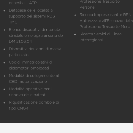
Professione Trasporto
deperibili - ATP
Persone
Database delle località a
Ricerca Imprese iscritte REN 
supporto dei sistemi RDS
Autorizzate all'Esercizio della
TMC
Professione Trasporto Merci
Elenco dispositivi di ritenuta
Ricerca Servizi di Linea
stradale omologati ai sensi del
Interregionali
DM 21.06.04
Dispositivi riduzioni di massa
particolato
Codici immatricolativi di
ciclomotori omologati
Modalità di collegamento al
CED motorizzazione
Modalità operative per il
rinnovo delle patenti
Riqualificazione bombole di
tipo CNG4