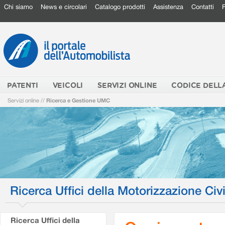
Chi siamo
News e circolari
Catalogo prodotti
Assistenza
Contatti
PATENTI
VEICOLI
SERVIZI ONLINE
CODICE DELL
Servizi online
//
Ricerca e Gestione UMC
Ricerca Uffici della Motorizzazione Civi
Ricerca Uffici della