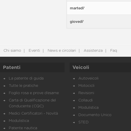
martedi'
giovedi'
Chi siamo
Eventi
News e circolari
Assistenza
Faq
Patenti
Veicoli
La patente di guida
Autoveicoli
Tutte le pratiche
Motocicli
Foglio rosa e prove d’esame
Revisioni
Carta di Qualificazione del
Collaudi
Conducente (CQC)
Modulistica
Medici Certificatori - Novità
Documento Unico
Modulistica
STED
Patente nautica