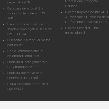
Professione Trasporto
deperibili - ATP
Persone
Database delle località a
Ricerca Imprese iscritte REN 
supporto dei sistemi RDS
Autorizzate all'Esercizio della
TMC
Professione Trasporto Merci
Elenco dispositivi di ritenuta
Ricerca Servizi di Linea
stradale omologati ai sensi del
Interregionali
DM 21.06.04
Dispositivi riduzioni di massa
particolato
Codici immatricolativi di
ciclomotori omologati
Modalità di collegamento al
CED motorizzazione
Modalità operative per il
rinnovo delle patenti
Riqualificazione bombole di
tipo CNG4