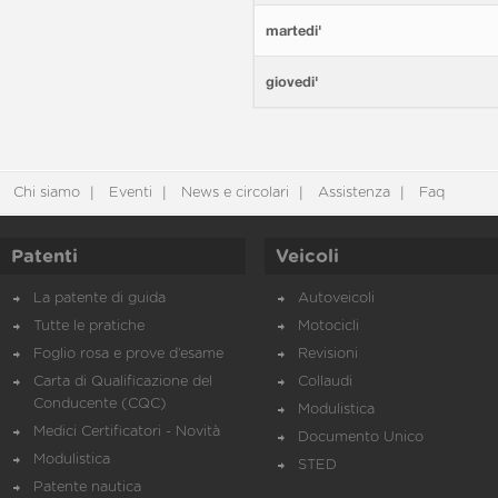
martedi'
giovedi'
Chi siamo
Eventi
News e circolari
Assistenza
Faq
Patenti
Veicoli
La patente di guida
Autoveicoli
Tutte le pratiche
Motocicli
Foglio rosa e prove d’esame
Revisioni
Carta di Qualificazione del
Collaudi
Conducente (CQC)
Modulistica
Medici Certificatori - Novità
Documento Unico
Modulistica
STED
Patente nautica