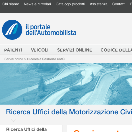
Chi siamo
News e circolari
Catalogo prodotti
Assistenza
Contatti
PATENTI
VEICOLI
SERVIZI ONLINE
CODICE DELL
Servizi online
//
Ricerca e Gestione UMC
Ricerca Uffici della Motorizzazione Civi
Ricerca Uffici della