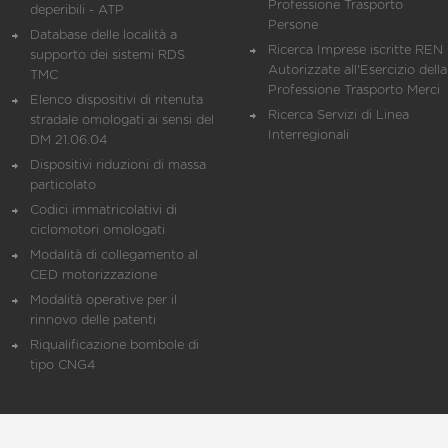
Professione Trasporto
deperibili - ATP
Persone
Database delle località a
Ricerca Imprese iscritte REN 
supporto dei sistemi RDS
Autorizzate all'Esercizio della
TMC
Professione Trasporto Merci
Elenco dispositivi di ritenuta
Ricerca Servizi di Linea
stradale omologati ai sensi del
Interregionali
DM 21.06.04
Dispositivi riduzioni di massa
particolato
Codici immatricolativi di
ciclomotori omologati
Modalità di collegamento al
CED motorizzazione
Modalità operative per il
rinnovo delle patenti
Riqualificazione bombole di
tipo CNG4