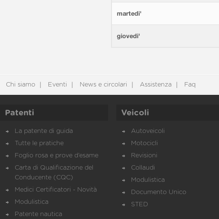
martedi'
giovedi'
Chi siamo
Eventi
News e circolari
Assistenza
Faq
Patenti
Veicoli
La patente di guida
Autoveicoli
Tutte le pratiche
Motocicli
Foglio rosa e prove d’esame
Revisioni
Carta di Qualificazione del
Collaudi
Conducente (CQC)
Modulistica
Medici Certificatori - Novità
Documento Unico
Modulistica
STED
Patente nautica