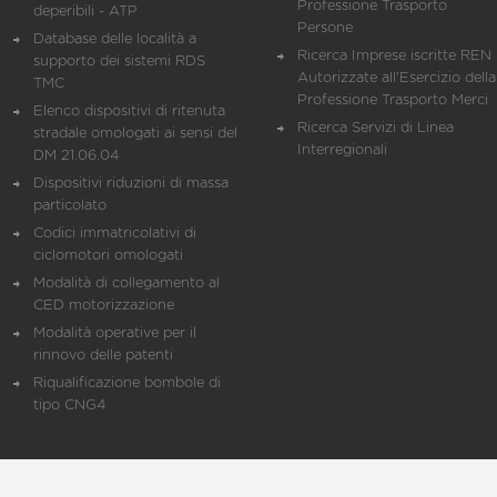
Professione Trasporto
deperibili - ATP
Persone
Database delle località a
Ricerca Imprese iscritte REN 
supporto dei sistemi RDS
Autorizzate all'Esercizio della
TMC
Professione Trasporto Merci
Elenco dispositivi di ritenuta
Ricerca Servizi di Linea
stradale omologati ai sensi del
Interregionali
DM 21.06.04
Dispositivi riduzioni di massa
particolato
Codici immatricolativi di
ciclomotori omologati
Modalità di collegamento al
CED motorizzazione
Modalità operative per il
rinnovo delle patenti
Riqualificazione bombole di
tipo CNG4