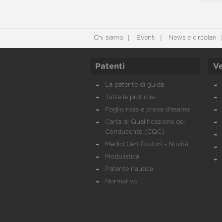
Chi siamo
Eventi
News e circolari
Patenti
Ve
La patente di guida
Tutte le pratiche
Foglio rosa e prove d’esame
Carta di Qualificazione del
Conducente (CQC)
Medici Certificatori - Novità
Modulistica
Patente nautica
Normativa