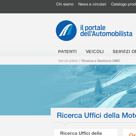
Chi siamo
News e circolari
Catalogo prod
PATENTI
VEICOLI
SERVIZI O
Servizi online
//
Ricerca e Gestione UMC
Ricerca Uffici della Mot
Ricerca Uffici della
Or