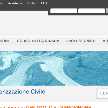
otti
Assistenza
Contatti
FAQ
NLINE
CODICE DELLA STRADA
PROFESSIONISTI
AU
orizzazione Civile
ari apertura UFF. MOT. CIV. DI FROSINONE