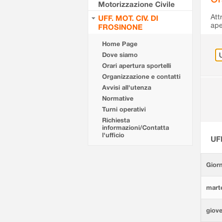
Motorizzazione Civile
Att
UFF. MOT. CIV. DI
ape
FROSINONE
Home Page
Dove siamo
Orari apertura sportelli
Organizzazione e contatti
Avvisi all'utenza
Normative
Turni operativi
Richiesta
informazioni/Contatta
l'ufficio
UF
Giorn
marte
giove