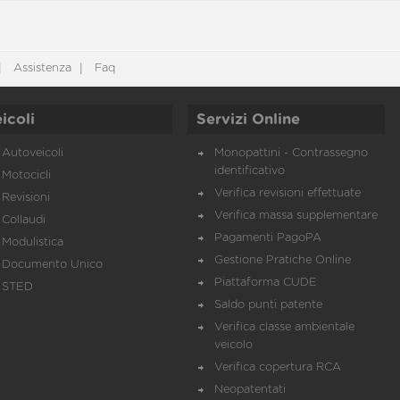
Assistenza
Faq
icoli
Servizi Online
Autoveicoli
Monopattini - Contrassegno
identificativo
Motocicli
Verifica revisioni effettuate
Revisioni
Verifica massa supplementare
Collaudi
Pagamenti PagoPA
Modulistica
Gestione Pratiche Online
Documento Unico
Piattaforma CUDE
STED
Saldo punti patente
Verifica classe ambientale
veicolo
Verifica copertura RCA
Neopatentati