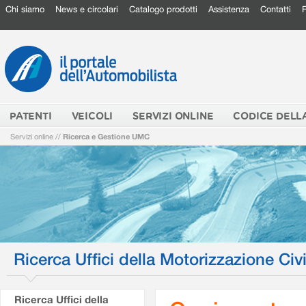
Chi siamo
News e circolari
Catalogo prodotti
Assistenza
Contatti
PATENTI
VEICOLI
SERVIZI ONLINE
CODICE DELL
Servizi online
//
Ricerca e Gestione UMC
Ricerca Uffici della Motorizzazione Civi
Ricerca Uffici della