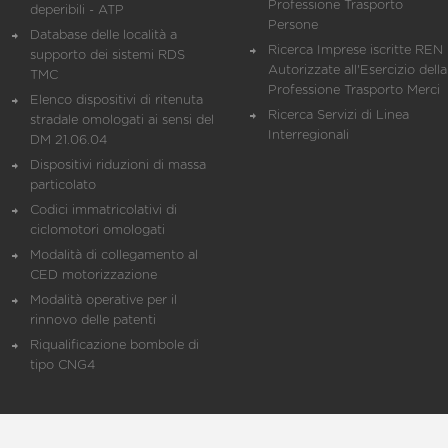
Professione Trasporto
deperibili - ATP
Persone
Database delle località a
Ricerca Imprese iscritte REN 
supporto dei sistemi RDS
Autorizzate all'Esercizio della
TMC
Professione Trasporto Merci
Elenco dispositivi di ritenuta
Ricerca Servizi di Linea
stradale omologati ai sensi del
Interregionali
DM 21.06.04
Dispositivi riduzioni di massa
particolato
Codici immatricolativi di
ciclomotori omologati
Modalità di collegamento al
CED motorizzazione
Modalità operative per il
rinnovo delle patenti
Riqualificazione bombole di
tipo CNG4