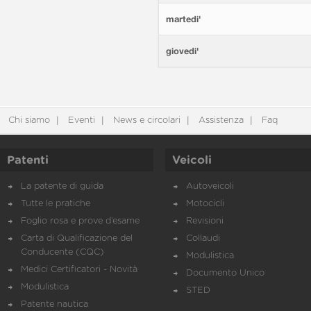
martedi'
giovedi'
Chi siamo
Eventi
News e circolari
Assistenza
Faq
Patenti
Veicoli
La patente di guida
Autoveicoli
Tutte le pratiche
Motocicli
Foglio rosa e prove d’esame
Revisioni
Carta di Qualificazione del
Collaudi
Conducente (CQC)
Modulistica
Medici Certificatori - Novità
Documento Unico
Modulistica
STED
Patente nautica