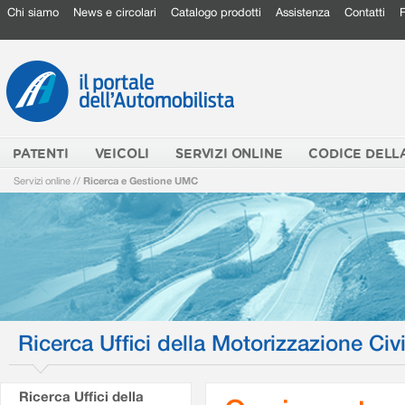
Chi siamo
News e circolari
Catalogo prodotti
Assistenza
Contatti
PATENTI
VEICOLI
SERVIZI ONLINE
CODICE DELL
Servizi online
//
Ricerca e Gestione UMC
Ricerca Uffici della Motorizzazione Civi
Ricerca Uffici della