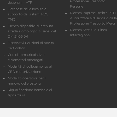
Professione Trasporto
deperibili - ATP
Persone
Database delle località a
Ricerca Imprese iscritte REN 
supporto dei sistemi RDS
Autorizzate all'Esercizio della
TMC
Professione Trasporto Merci
Elenco dispositivi di ritenuta
Ricerca Servizi di Linea
stradale omologati ai sensi del
Interregionali
DM 21.06.04
Dispositivi riduzioni di massa
particolato
Codici immatricolativi di
ciclomotori omologati
Modalità di collegamento al
CED motorizzazione
Modalità operative per il
rinnovo delle patenti
Riqualificazione bombole di
tipo CNG4