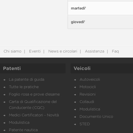
martedi'
giovedi'
Chi siamo
Eventi
News e circolari
Assistenza
Faq
Patenti
Veicoli
La patente di guida
Autoveicoli
Tutte le pratiche
Motocicli
Foglio rosa e prove d’esame
Revisioni
Carta di Qualificazione del
Collaudi
Conducente (CQC)
Modulistica
Medici Certificatori - Novità
Documento Unico
Modulistica
STED
Patente nautica