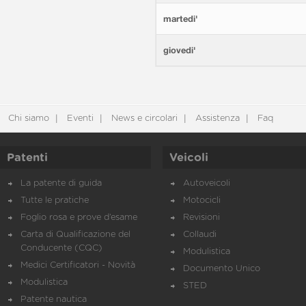
martedi'
giovedi'
Chi siamo
Eventi
News e circolari
Assistenza
Faq
Patenti
Veicoli
La patente di guida
Autoveicoli
Tutte le pratiche
Motocicli
Foglio rosa e prove d’esame
Revisioni
Carta di Qualificazione del
Collaudi
Conducente (CQC)
Modulistica
Medici Certificatori - Novità
Documento Unico
Modulistica
STED
Patente nautica