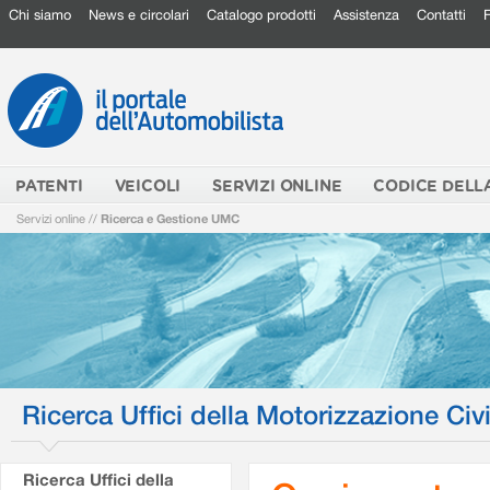
Chi siamo
News e circolari
Catalogo prodotti
Assistenza
Contatti
PATENTI
VEICOLI
SERVIZI ONLINE
CODICE DELL
Servizi online
//
Ricerca e Gestione UMC
Ricerca Uffici della Motorizzazione Civi
Ricerca Uffici della