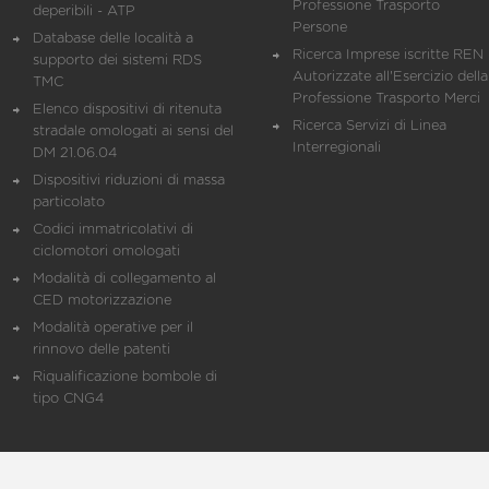
Professione Trasporto
deperibili - ATP
Persone
Database delle località a
Ricerca Imprese iscritte REN 
supporto dei sistemi RDS
Autorizzate all'Esercizio della
TMC
Professione Trasporto Merci
Elenco dispositivi di ritenuta
Ricerca Servizi di Linea
stradale omologati ai sensi del
Interregionali
DM 21.06.04
Dispositivi riduzioni di massa
particolato
Codici immatricolativi di
ciclomotori omologati
Modalità di collegamento al
CED motorizzazione
Modalità operative per il
rinnovo delle patenti
Riqualificazione bombole di
tipo CNG4