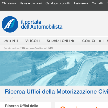
Chi siamo
News e circolari
Catalogo prodotti
Assistenza
Contatti
PATENTI
VEICOLI
SERVIZI ONLINE
CODICE DELL
Servizi online
//
Ricerca e Gestione UMC
Ricerca Uffici della Motorizzazione Civi
Ricerca Uffici della