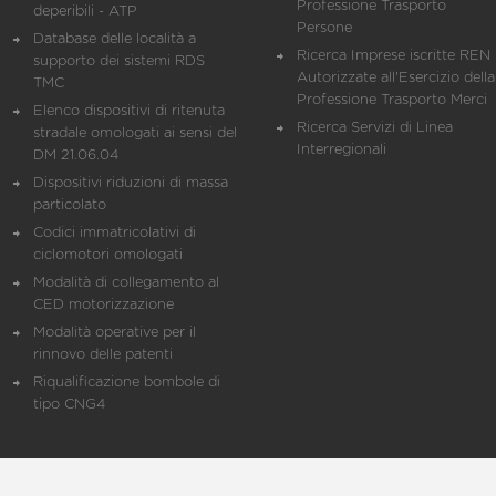
Professione Trasporto
deperibili - ATP
Persone
Database delle località a
Ricerca Imprese iscritte REN 
supporto dei sistemi RDS
Autorizzate all'Esercizio della
TMC
Professione Trasporto Merci
Elenco dispositivi di ritenuta
Ricerca Servizi di Linea
stradale omologati ai sensi del
Interregionali
DM 21.06.04
Dispositivi riduzioni di massa
particolato
Codici immatricolativi di
ciclomotori omologati
Modalità di collegamento al
CED motorizzazione
Modalità operative per il
rinnovo delle patenti
Riqualificazione bombole di
tipo CNG4