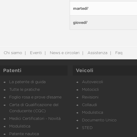
martedi'
giovedi'
Chi siamo
Eventi
News e circolari
Assistenza
Faq
Patenti
Veicoli
La patente di guida
Autoveicoli
Tutte le pratiche
Motocicli
Foglio rosa e prove d’esame
Revisioni
Carta di Qualificazione del
Collaudi
Conducente (CQC)
Modulistica
Medici Certificatori - Novità
Documento Unico
Modulistica
STED
Patente nautica