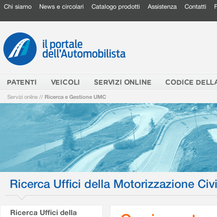
Chi siamo
News e circolari
Catalogo prodotti
Assistenza
Contatti
PATENTI
VEICOLI
SERVIZI ONLINE
CODICE DELL
Servizi online
//
Ricerca e Gestione UMC
Ricerca Uffici della Motorizzazione Civi
Ricerca Uffici della