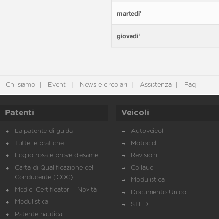
martedi'
giovedi'
Chi siamo
Eventi
News e circolari
Assistenza
Faq
Patenti
Veicoli
La patente di guida
Autoveicoli
Tutte le pratiche
Motocicli
Foglio rosa e prove d’esame
Revisioni
Carta di Qualificazione del
Collaudi
Conducente (CQC)
Modulistica
Medici Certificatori - Novità
Documento Unico
Modulistica
STED
Patente nautica