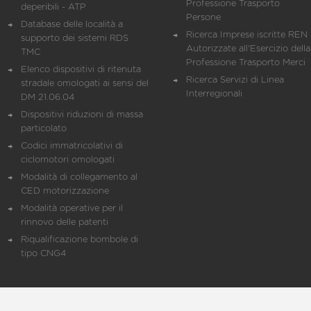
Professione Trasporto
deperibili - ATP
Persone
Database delle località a
Ricerca Imprese iscritte REN 
supporto dei sistemi RDS
Autorizzate all'Esercizio della
TMC
Professione Trasporto Merci
Elenco dispositivi di ritenuta
Ricerca Servizi di Linea
stradale omologati ai sensi del
Interregionali
DM 21.06.04
Dispositivi riduzioni di massa
particolato
Codici immatricolativi di
ciclomotori omologati
Modalità di collegamento al
CED motorizzazione
Modalità operative per il
rinnovo delle patenti
Riqualificazione bombole di
tipo CNG4