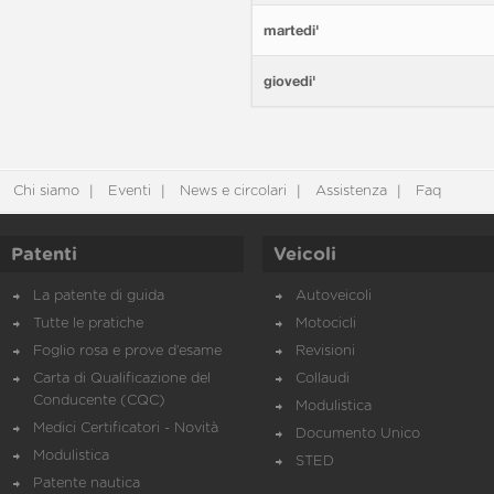
martedi'
giovedi'
Chi siamo
Eventi
News e circolari
Assistenza
Faq
Patenti
Veicoli
La patente di guida
Autoveicoli
Tutte le pratiche
Motocicli
Foglio rosa e prove d’esame
Revisioni
Carta di Qualificazione del
Collaudi
Conducente (CQC)
Modulistica
Medici Certificatori - Novità
Documento Unico
Modulistica
STED
Patente nautica