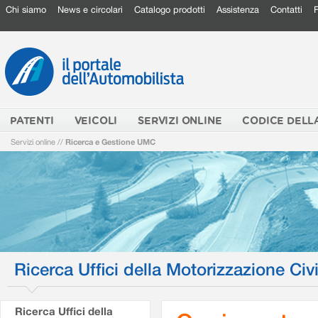
Chi siamo
News e circolari
Catalogo prodotti
Assistenza
Contatti
PATENTI
VEICOLI
SERVIZI ONLINE
CODICE DELL
Servizi online
//
Ricerca e Gestione UMC
Ricerca Uffici della Motorizzazione Civi
Ricerca Uffici della