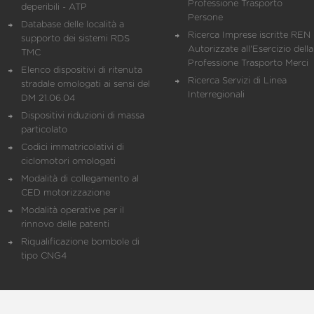
Professione Trasporto
deperibili - ATP
Persone
Database delle località a
Ricerca Imprese iscritte REN 
supporto dei sistemi RDS
Autorizzate all'Esercizio della
TMC
Professione Trasporto Merci
Elenco dispositivi di ritenuta
Ricerca Servizi di Linea
stradale omologati ai sensi del
Interregionali
DM 21.06.04
Dispositivi riduzioni di massa
particolato
Codici immatricolativi di
ciclomotori omologati
Modalità di collegamento al
CED motorizzazione
Modalità operative per il
rinnovo delle patenti
Riqualificazione bombole di
tipo CNG4