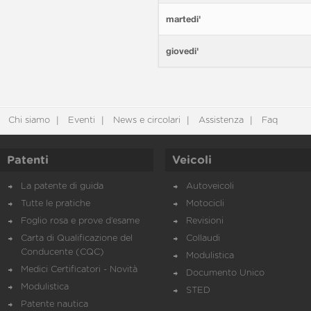
martedi'
giovedi'
Chi siamo
Eventi
News e circolari
Assistenza
Faq
Patenti
Veicoli
La patente di guida
Autoveicoli
Tutte le pratiche
Motocicli
Foglio rosa e prove d’esame
Revisioni
Carta di Qualificazione del
Collaudi
Conducente (CQC)
Modulistica
Medici Certificatori - Novità
Documento Unico
Modulistica
STED
Patente nautica