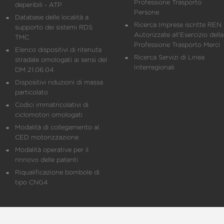
Professione Trasporto
deperibili - ATP
Persone
Database delle località a
Ricerca Imprese iscritte REN 
supporto dei sistemi RDS
Autorizzate all'Esercizio della
TMC
Professione Trasporto Merci
Elenco dispositivi di ritenuta
Ricerca Servizi di Linea
stradale omologati ai sensi del
Interregionali
DM 21.06.04
Dispositivi riduzioni di massa
particolato
Codici immatricolativi di
ciclomotori omologati
Modalità di collegamento al
CED motorizzazione
Modalità operative per il
rinnovo delle patenti
Riqualificazione bombole di
tipo CNG4