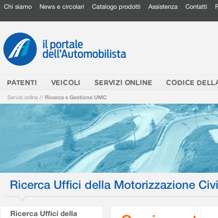
Chi siamo
News e circolari
Catalogo prodotti
Assistenza
Contatti
PATENTI
VEICOLI
SERVIZI ONLINE
CODICE DELL
Servizi online
//
Ricerca e Gestione UMC
Ricerca Uffici della Motorizzazione Civi
Ricerca Uffici della