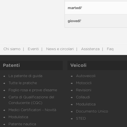
martedi'
giovedi'
Chi siamo
Eventi
News e circolari
Assistenza
Faq
Patenti
Veicoli
La patente di guida
Autoveicoli
Tutte le pratiche
Motocicli
Foglio rosa e prove d’esame
Revisioni
Carta di Qualificazione del
Collaudi
Conducente (CQC)
Modulistica
Medici Certificatori - Novità
Documento Unico
Modulistica
STED
Patente nautica