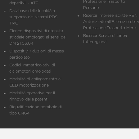
Professione Trasporto
deperibili - ATP
Persone
Database delle località a
Ricerca Imprese iscritte REN 
supporto dei sistemi RDS
Autorizzate all'Esercizio della
TMC
Professione Trasporto Merci
Elenco dispositivi di ritenuta
Ricerca Servizi di Linea
stradale omologati ai sensi del
Interregionali
DM 21.06.04
Dispositivi riduzioni di massa
particolato
Codici immatricolativi di
ciclomotori omologati
Modalità di collegamento al
CED motorizzazione
Modalità operative per il
rinnovo delle patenti
Riqualificazione bombole di
tipo CNG4