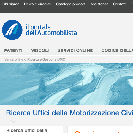
Chi siamo
News e circolari
Catalogo prodotti
Assistenza
Contatti
PATENTI
VEICOLI
SERVIZI ONLINE
CODICE DELL
Servizi online
//
Ricerca e Gestione UMC
Ricerca Uffici della Motorizzazione Civi
Ricerca Uffici della