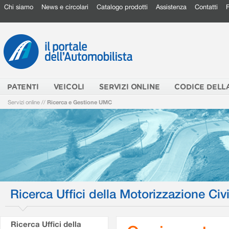
Chi siamo
News e circolari
Catalogo prodotti
Assistenza
Contatti
PATENTI
VEICOLI
SERVIZI ONLINE
CODICE DELL
Servizi online
//
Ricerca e Gestione UMC
Ricerca Uffici della Motorizzazione Civi
Ricerca Uffici della