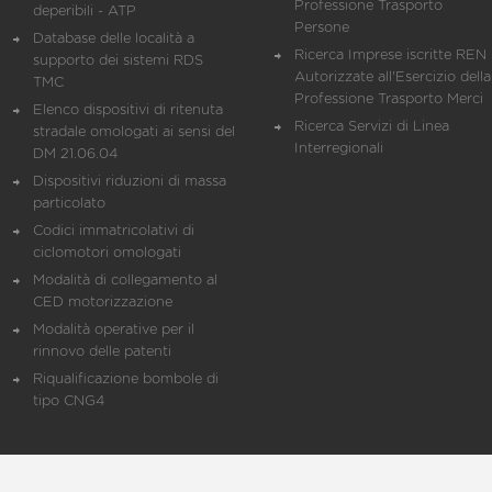
Professione Trasporto
deperibili - ATP
Persone
Database delle località a
Ricerca Imprese iscritte REN 
supporto dei sistemi RDS
Autorizzate all'Esercizio della
TMC
Professione Trasporto Merci
Elenco dispositivi di ritenuta
Ricerca Servizi di Linea
stradale omologati ai sensi del
Interregionali
DM 21.06.04
Dispositivi riduzioni di massa
particolato
Codici immatricolativi di
ciclomotori omologati
Modalità di collegamento al
CED motorizzazione
Modalità operative per il
rinnovo delle patenti
Riqualificazione bombole di
tipo CNG4