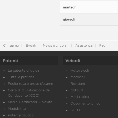
martedi'
giovedi'
Chi siamo
Eventi
News e circolari
Assistenza
Faq
Patenti
Veicoli
La patente di guida
Autoveicoli
Tutte le pratiche
Motocicli
Foglio rosa e prove d’esame
Revisioni
Carta di Qualificazione del
Collaudi
Conducente (CQC)
Modulistica
Medici Certificatori - Novità
Documento Unico
Modulistica
STED
Patente nautica