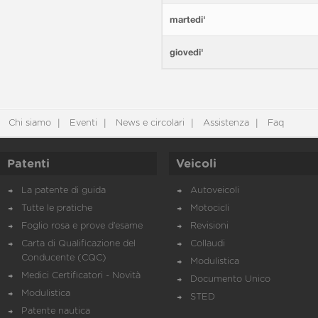
martedi'
giovedi'
Chi siamo
Eventi
News e circolari
Assistenza
Faq
Patenti
Veicoli
La patente di guida
Autoveicoli
Tutte le pratiche
Motocicli
Foglio rosa e prove d’esame
Revisioni
Carta di Qualificazione del
Collaudi
Conducente (CQC)
Modulistica
Medici Certificatori - Novità
Documento Unico
Modulistica
STED
Patente nautica