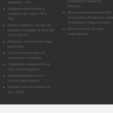
Professione Trasporto
deperibili - ATP
Persone
Database delle località a
Ricerca Imprese iscritte REN 
supporto dei sistemi RDS
Autorizzate all'Esercizio della
TMC
Professione Trasporto Merci
Elenco dispositivi di ritenuta
Ricerca Servizi di Linea
stradale omologati ai sensi del
Interregionali
DM 21.06.04
Dispositivi riduzioni di massa
particolato
Codici immatricolativi di
ciclomotori omologati
Modalità di collegamento al
CED motorizzazione
Modalità operative per il
rinnovo delle patenti
Riqualificazione bombole di
tipo CNG4