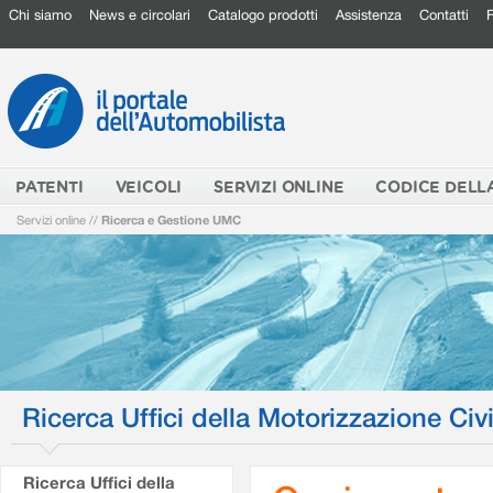
Chi siamo
News e circolari
Catalogo prodotti
Assistenza
Contatti
PATENTI
VEICOLI
SERVIZI ONLINE
CODICE DELL
Servizi online
//
Ricerca e Gestione UMC
Ricerca Uffici della Motorizzazione Civi
Ricerca Uffici della