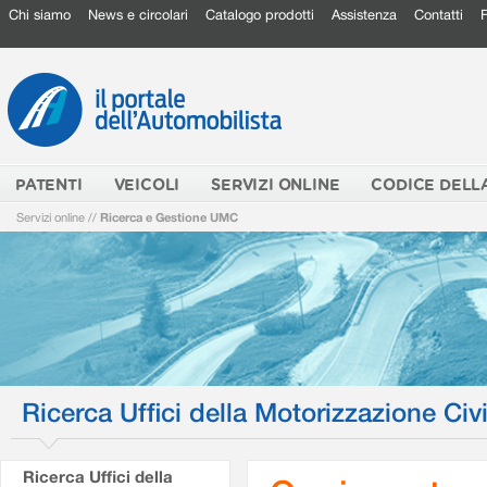
Chi siamo
News e circolari
Catalogo prodotti
Assistenza
Contatti
PATENTI
VEICOLI
SERVIZI ONLINE
CODICE DELL
Servizi online
//
Ricerca e Gestione UMC
Ricerca Uffici della Motorizzazione Civi
Ricerca Uffici della