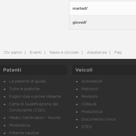
martedi'
giovedi'
Chi siamo
Eventi
News e circolari
Assistenza
Faq
Patenti
Veicoli
La patente di guida
Autoveicoli
Tutte le pratiche
Motocicli
Foglio rosa e prove d’esame
Revisioni
Carta di Qualificazione del
Collaudi
Conducente (CQC)
Modulistica
Medici Certificatori - Novità
Documento Unico
Modulistica
STED
Patente nautica