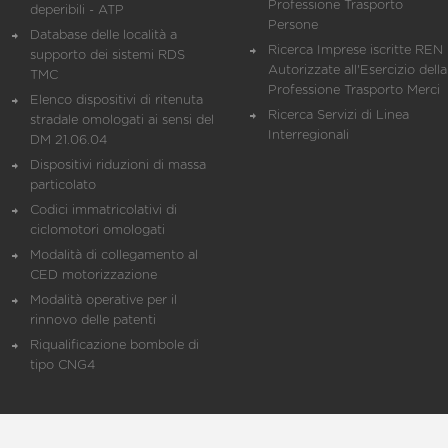
Professione Trasporto
deperibili - ATP
Persone
Database delle località a
Ricerca Imprese iscritte REN 
supporto dei sistemi RDS
Autorizzate all'Esercizio della
TMC
Professione Trasporto Merci
Elenco dispositivi di ritenuta
Ricerca Servizi di Linea
stradale omologati ai sensi del
Interregionali
DM 21.06.04
Dispositivi riduzioni di massa
particolato
Codici immatricolativi di
ciclomotori omologati
Modalità di collegamento al
CED motorizzazione
Modalità operative per il
rinnovo delle patenti
Riqualificazione bombole di
tipo CNG4