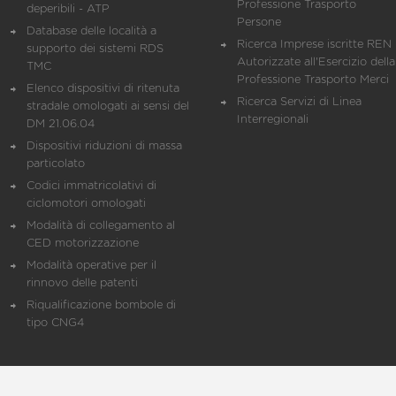
Professione Trasporto
deperibili - ATP
Persone
Database delle località a
Ricerca Imprese iscritte REN 
supporto dei sistemi RDS
Autorizzate all'Esercizio della
TMC
Professione Trasporto Merci
Elenco dispositivi di ritenuta
Ricerca Servizi di Linea
stradale omologati ai sensi del
Interregionali
DM 21.06.04
Dispositivi riduzioni di massa
particolato
Codici immatricolativi di
ciclomotori omologati
Modalità di collegamento al
CED motorizzazione
Modalità operative per il
rinnovo delle patenti
Riqualificazione bombole di
tipo CNG4