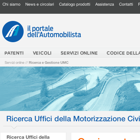
Chi siamo
News e circolari
Catalogo prodotti
Assistenza
Contatti
PATENTI
VEICOLI
SERVIZI ONLINE
CODICE DELL
Servizi online
//
Ricerca e Gestione UMC
Ricerca Uffici della Motorizzazione Civi
Ricerca Uffici della