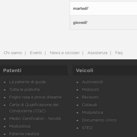
martedi'
giovedi'
Chi siamo
Eventi
News e circolari
Assistenza
Faq
Patenti
Veicoli
La patente di guida
Autoveicoli
Tutte le pratiche
Motocicli
Foglio rosa e prove d’esame
Revisioni
Carta di Qualificazione del
Collaudi
Conducente (CQC)
Modulistica
Medici Certificatori - Novità
Documento Unico
Modulistica
STED
Patente nautica