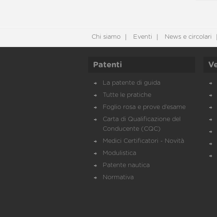
Chi siamo
Eventi
News e circolari
Patenti
Ve
La patente di guida
Tutte le pratiche
Foglio rosa e prove d’esame
Carta di Qualificazione del
Conducente (CQC)
Medici Certificatori - Novità
Modulistica
Patente nautica
Normativa