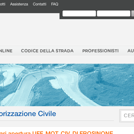
otti
Assistenza
Contatti
FAQ
NLINE
CODICE DELLA STRADA
PROFESSIONISTI
AU
orizzazione Civile
ari apertura UFF. MOT. CIV. DI FROSINONE