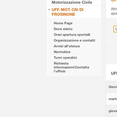
Motorizzazione Civile
Att
UFF. MOT. CIV. DI
ape
FROSINONE
Home Page
Dove siamo
Orari apertura sportelli
Organizzazione e contatti
Avvisi all'utenza
Normative
Turni operativi
Richiesta
informazioni/Contatta
l'ufficio
UF
Giorn
marte
giove