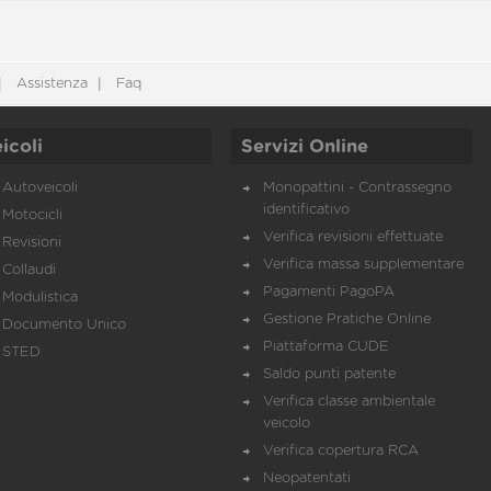
Assistenza
Faq
icoli
Servizi Online
Autoveicoli
Monopattini - Contrassegno
identificativo
Motocicli
Verifica revisioni effettuate
Revisioni
Verifica massa supplementare
Collaudi
Pagamenti PagoPA
Modulistica
Gestione Pratiche Online
Documento Unico
Piattaforma CUDE
STED
Saldo punti patente
Verifica classe ambientale
veicolo
Verifica copertura RCA
Neopatentati