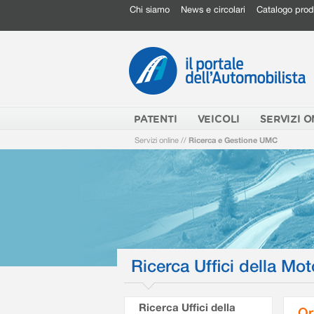
Chi siamo
News e circolari
Catalogo prod
PATENTI
VEICOLI
SERVIZI O
Servizi online
//
Ricerca e Gestione UMC
Ricerca Uffici della Mot
Ricerca Uffici della
Or