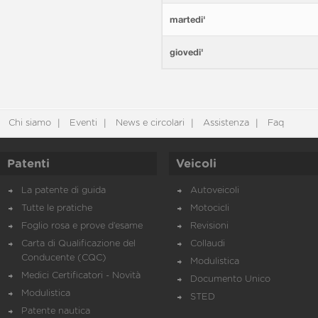
martedi'
giovedi'
Chi siamo
Eventi
News e circolari
Assistenza
Faq
Patenti
Veicoli
La patente di guida
Autoveicoli
Tutte le pratiche
Motocicli
Foglio rosa e prove d’esame
Revisioni
Carta di Qualificazione del
Collaudi
Conducente (CQC)
Modulistica
Medici Certificatori - Novità
Documento Unico
Modulistica
STED
Patente nautica