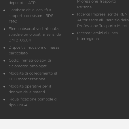
Professione Trasporto
deperibili - ATP
Persone
Database delle località a
Ricerca Imprese iscritte REN 
supporto dei sistemi RDS
Autorizzate all'Esercizio della
TMC
Professione Trasporto Merci
Elenco dispositivi di ritenuta
Ricerca Servizi di Linea
stradale omologati ai sensi del
Interregionali
DM 21.06.04
Dispositivi riduzioni di massa
particolato
Codici immatricolativi di
ciclomotori omologati
Modalità di collegamento al
CED motorizzazione
Modalità operative per il
rinnovo delle patenti
Riqualificazione bombole di
tipo CNG4