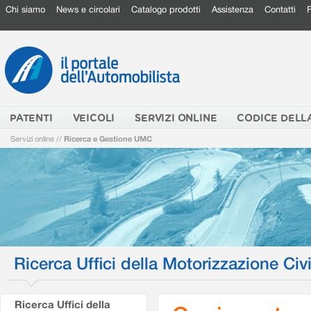
Chi siamo
News e circolari
Catalogo prodotti
Assistenza
Contatti
PATENTI
VEICOLI
SERVIZI ONLINE
CODICE DELL
Servizi online
//
Ricerca e Gestione UMC
Ricerca Uffici della Motorizzazione Civi
Ricerca Uffici della