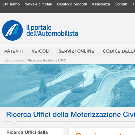
Chi siamo
News e circolari
Catalogo prodotti
Assistenza
Contatti
PATENTI
VEICOLI
SERVIZI ONLINE
CODICE DELL
Servizi online
//
Ricerca e Gestione UMC
Ricerca Uffici della Motorizzazione Civi
Ricerca Uffici della