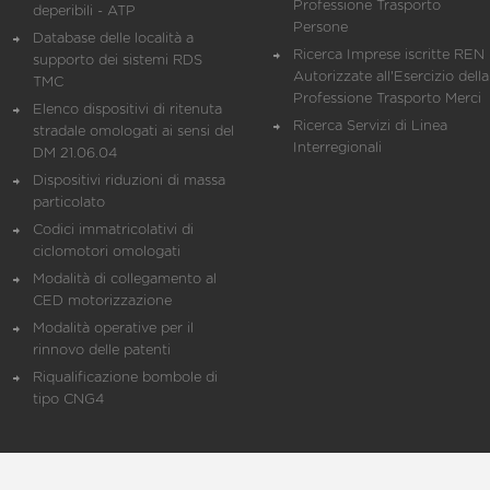
Professione Trasporto
deperibili - ATP
Persone
Database delle località a
Ricerca Imprese iscritte REN 
supporto dei sistemi RDS
Autorizzate all'Esercizio della
TMC
Professione Trasporto Merci
Elenco dispositivi di ritenuta
Ricerca Servizi di Linea
stradale omologati ai sensi del
Interregionali
DM 21.06.04
Dispositivi riduzioni di massa
particolato
Codici immatricolativi di
ciclomotori omologati
Modalità di collegamento al
CED motorizzazione
Modalità operative per il
rinnovo delle patenti
Riqualificazione bombole di
tipo CNG4