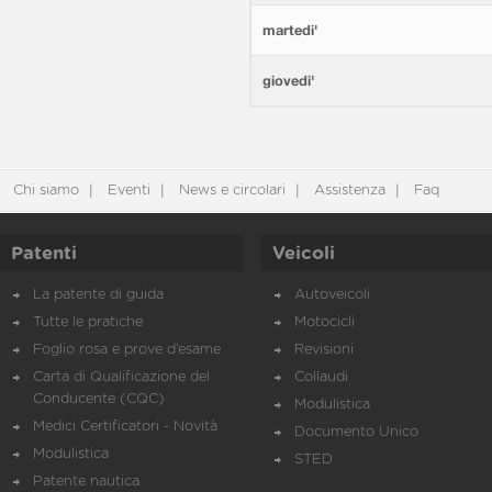
martedi'
giovedi'
Chi siamo
Eventi
News e circolari
Assistenza
Faq
Patenti
Veicoli
La patente di guida
Autoveicoli
Tutte le pratiche
Motocicli
Foglio rosa e prove d’esame
Revisioni
Carta di Qualificazione del
Collaudi
Conducente (CQC)
Modulistica
Medici Certificatori - Novità
Documento Unico
Modulistica
STED
Patente nautica