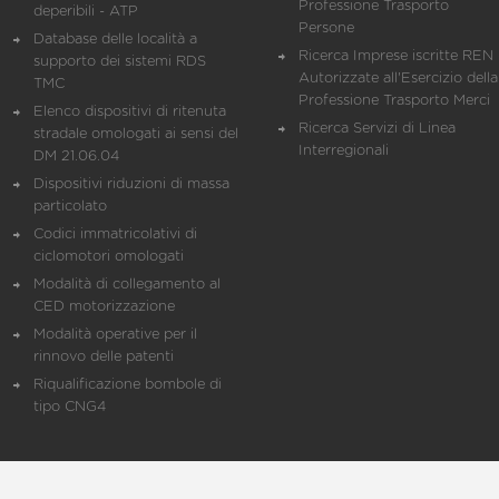
Professione Trasporto
deperibili - ATP
Persone
Database delle località a
Ricerca Imprese iscritte REN 
supporto dei sistemi RDS
Autorizzate all'Esercizio della
TMC
Professione Trasporto Merci
Elenco dispositivi di ritenuta
Ricerca Servizi di Linea
stradale omologati ai sensi del
Interregionali
DM 21.06.04
Dispositivi riduzioni di massa
particolato
Codici immatricolativi di
ciclomotori omologati
Modalità di collegamento al
CED motorizzazione
Modalità operative per il
rinnovo delle patenti
Riqualificazione bombole di
tipo CNG4