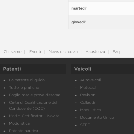
martedi'
giovedi'
Chi siamo
Eventi
News e circolari
Assistenza
Faq
Patenti
Veicoli
La patente di guida
Autoveicoli
Tutte le pratiche
Motocicli
Foglio rosa e prove d’esame
Revisioni
Carta di Qualificazione del
Collaudi
Conducente (CQC)
Modulistica
Medici Certificatori - Novità
Documento Unico
Modulistica
STED
Patente nautica