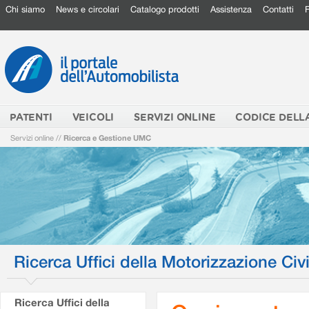
Chi siamo
News e circolari
Catalogo prodotti
Assistenza
Contatti
PATENTI
VEICOLI
SERVIZI ONLINE
CODICE DELL
Servizi online
//
Ricerca e Gestione UMC
Ricerca Uffici della Motorizzazione Civi
Ricerca Uffici della