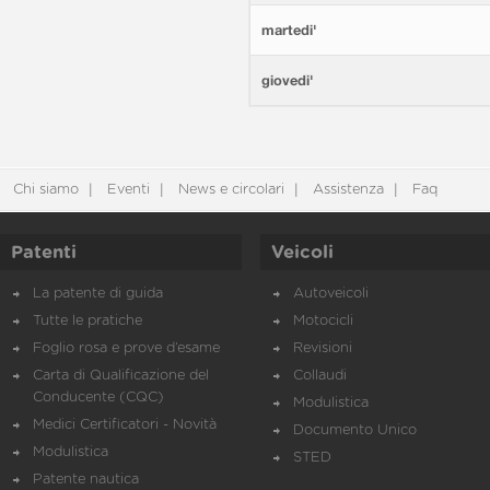
martedi'
giovedi'
Chi siamo
Eventi
News e circolari
Assistenza
Faq
Patenti
Veicoli
La patente di guida
Autoveicoli
Tutte le pratiche
Motocicli
Foglio rosa e prove d’esame
Revisioni
Carta di Qualificazione del
Collaudi
Conducente (CQC)
Modulistica
Medici Certificatori - Novità
Documento Unico
Modulistica
STED
Patente nautica