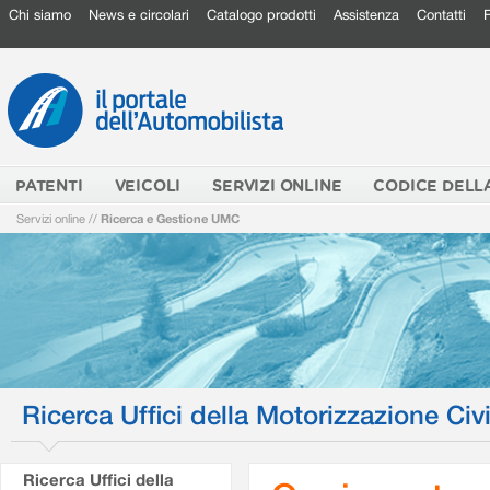
Chi siamo
News e circolari
Catalogo prodotti
Assistenza
Contatti
PATENTI
VEICOLI
SERVIZI ONLINE
CODICE DELL
Servizi online
//
Ricerca e Gestione UMC
Ricerca Uffici della Motorizzazione Civi
Ricerca Uffici della