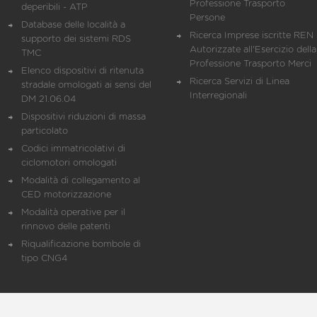
Professione Trasporto
deperibili - ATP
Persone
Database delle località a
Ricerca Imprese iscritte REN 
supporto dei sistemi RDS
Autorizzate all'Esercizio della
TMC
Professione Trasporto Merci
Elenco dispositivi di ritenuta
Ricerca Servizi di Linea
stradale omologati ai sensi del
Interregionali
DM 21.06.04
Dispositivi riduzioni di massa
particolato
Codici immatricolativi di
ciclomotori omologati
Modalità di collegamento al
CED motorizzazione
Modalità operative per il
rinnovo delle patenti
Riqualificazione bombole di
tipo CNG4