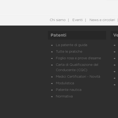
Chi siamo
Eventi
News e circolari
Patenti
Ve
La patente di guida
Tutte le pratiche
Foglio rosa e prove d’esame
Carta di Qualificazione del
Conducente (CQC)
Medici Certificatori - Novità
Modulistica
Patente nautica
Normativa