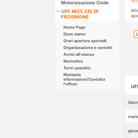
Motorizzazione Civile
Att
UFF. MOT. CIV. DI
ape
FROSINONE
Home Page
Dove siamo
Orari apertura sportelli
Organizzazione e contatti
Avvisi all'utenza
Normative
Turni operativi
Richiesta
informazioni/Contatta
l'ufficio
UF
Giorn
marte
giove