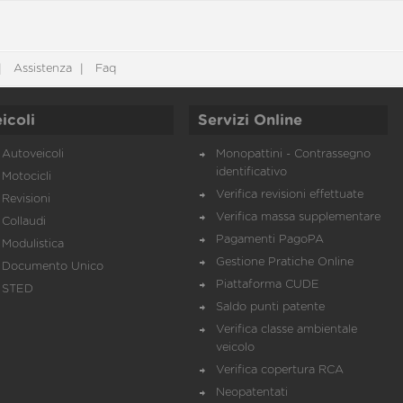
Assistenza
Faq
icoli
Servizi Online
Autoveicoli
Monopattini - Contrassegno
identificativo
Motocicli
Verifica revisioni effettuate
Revisioni
Verifica massa supplementare
Collaudi
Pagamenti PagoPA
Modulistica
Gestione Pratiche Online
Documento Unico
Piattaforma CUDE
STED
Saldo punti patente
Verifica classe ambientale
veicolo
Verifica copertura RCA
Neopatentati