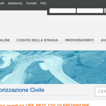
otti
Assistenza
Contatti
FAQ
NLINE
CODICE DELLA STRADA
PROFESSIONISTI
AU
orizzazione Civile
ari apertura UFF. MOT. CIV. DI FROSINONE