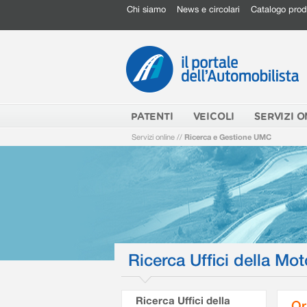
Chi siamo
News e circolari
Catalogo prod
PATENTI
VEICOLI
SERVIZI O
Servizi online
//
Ricerca e Gestione UMC
Ricerca Uffici della Mot
Ricerca Uffici della
Or